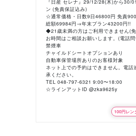
『日産 セレナ』29/12/28(木)から30/0
ン (免責保証込み)
☆通常価格・日数9日46800円 免責90
総額69984円→年末プラン43200円!!
◆21歳未満の方はご利用できません(
お時間はご相談お願いします。(電話問
禁煙車
チャイルドシートオプションあり
自動車保管場所ありのお客様対象
ネット上での予約はできません。電話
承ください。
TEL 048-797-6321 9:00〜18:00
☆ラインアットID @zka9625y
100円レ