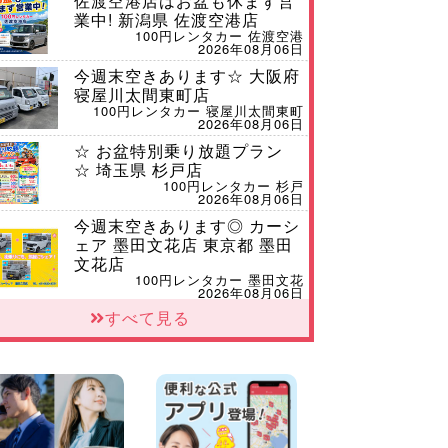
佐渡空港店はお盆も休まず営
業中! 新潟県 佐渡空港店
100円レンタカー 佐渡空港
2026年08月06日
今週末空きあります☆ 大阪府
寝屋川太間東町店
100円レンタカー 寝屋川太間東町
2026年08月06日
☆ お盆特別乗り放題プラン
☆ 埼玉県 杉戸店
100円レンタカー 杉戸
2026年08月06日
今週末空きあります◎ カーシ
ェア 墨田文花店 東京都 墨田
文花店
100円レンタカー 墨田文花
2026年08月06日
すべて見る
当社在庫車紹介【軽トラ】ハ
イゼットトラック 神奈川県
横浜旭南本宿町店
100円レンタカー 横浜旭南本宿町
2026年08月06日
横浜弥生台店限定!!夏季特別
キャンペーンのお知らせ!! 神