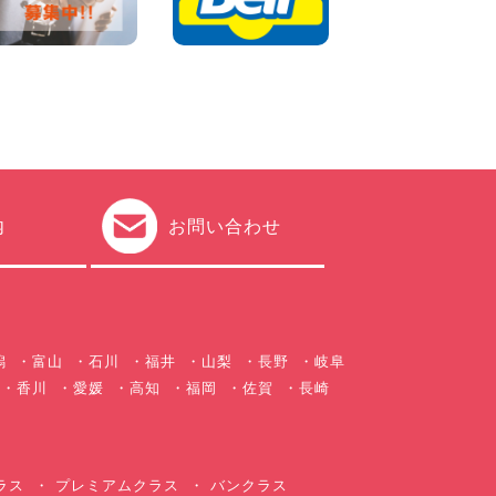
チャンスです! 千葉県 千葉北
店
100円レンタカー 千葉北
2026年08月03日
★五所川原の夏を100円レン
タカーで満喫しよう!★ 青森
県 五所川原店
100円レンタカー 五所川原
2026年08月01日
新車レンタカー導入決定!ハイ
ゼットカーゴ4WDが仲間入り
内
お問い合わせ
します! 広島県 広島北店
100円レンタカー 広島北
2026年08月01日
潟
富山
石川
福井
山梨
長野
岐阜
香川
愛媛
高知
福岡
佐賀
長崎
ラス
プレミアムクラス
バンクラス