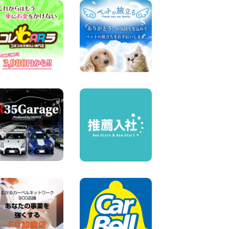
人気のスペイドワゴン ライト
ブルーで登場です! 東京都 羽
田空港店
100円レンタカー 羽田空港
2026年08月04日
【カーシェアのレンタカーが
2台になりました!】 岐阜県 各
務原那加店
100円レンタカー 各務原那加
2026年08月04日
お引越しに便利で最適!(禁煙
車両) 香川県 坂出川津店
100円レンタカー 坂出川津
2026年08月04日
8月 お盆休みのお知らせ 広島
県 ベイシティ宇品店
100円レンタカー ベイシティ宇品
2026年08月03日
ちょっとそこまで。もっと気
軽に 埼玉県 西武秩父駅前店
100円レンタカー 西武秩父駅前
2026年08月03日
圧倒的な存在感!【トヨタ・メ
ガクルーザー】を体感できる