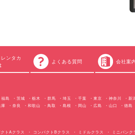
円レンタカ
よくある質問
会社案
は
福島
茨城
栃木
群馬
埼玉
千葉
東京
神奈川
新
兵庫
奈良
和歌山
鳥取
島根
岡山
広島
山口
徳島
クトAクラス
コンパクトBクラス
ミドルクラス
ミニバンク