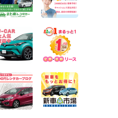
奈川県 横浜弥生台店
100円レンタカー 横浜弥生台
2026年08月06日
ハイエースワゴンGL!!クルー
ズコントロールが付いてい
る〜!! 福島県 福島笹木野店
100円レンタカー 福島笹木野
2026年08月05日
★S660 作業紹介★ 三重県 四
日市インター店
100円レンタカー 四日市インター
2026年08月05日
※※超格安日額5,800円※※荷物
運びに最適の軽バンのレンタ
カー!! 出雲ドーム前店 島根県
出雲ドーム前店
100円レンタカー 出雲ドーム前
2026年08月05日
三河安城店 人気のハイブリッ
ドレンタカー♪新型プリウス
ご予約受付中です! 愛知県 三
河安城店
100円レンタカー 三河安城
2026年08月04日