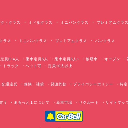
クトクラス
ミドルクラス
ミニバンクラス
プレミアムクラ
クラス
ミニバンクラス
プレミアムクラス
バンクラス
定員3~4人
乗車定員5人
乗車定員6人~
禁煙車
オープン
・トラック
ペット可
定員10人以上
交通違反
保険・補償
貸渡約款
プライバシーポリシー
特定
買う
まるっと１について
新車市場
リクルート
サイトマッ