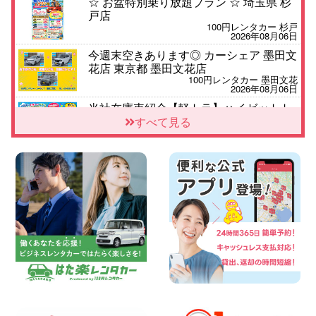
☆ お盆特別乗り放題プラン ☆ 埼玉県 杉
戸店
100円レンタカー 杉戸
2026年08月06日
今週末空きあります◎ カーシェア 墨田文
花店 東京都 墨田文花店
100円レンタカー 墨田文花
2026年08月06日
当社在庫車紹介【軽トラ】ハイゼットト
ラック 神奈川県 横浜旭南本宿町店
すべて見る
100円レンタカー 横浜旭南本宿町
2026年08月06日
横浜弥生台店限定!!夏季特別キャンペーン
のお知らせ!! 神奈川県 横浜弥生台店
100円レンタカー 横浜弥生台
2026年08月06日
ハイエースワゴンGL!!クルーズコントロ
ールが付いている〜!! 福島県 福島笹木野
店
100円レンタカー 福島笹木野
2026年08月05日
★S660 作業紹介★ 三重県 四日市インタ
ー店
100円レンタカー 四日市インター
2026年08月05日