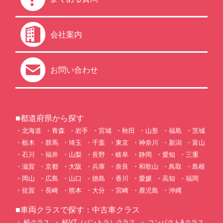
会社案内
お問い合わせ
■都道府県から探す
北海道
青森
岩手
宮城
秋田
山形
福島
茨城
栃木
群馬
埼玉
千葉
東京
神奈川
新潟
富山
石川
福井
山梨
長野
岐阜
静岡
愛知
三重
滋賀
京都
大阪
兵庫
奈良
和歌山
鳥取
島根
岡山
広島
山口
徳島
香川
愛媛
高知
福岡
佐賀
長崎
熊本
大分
宮崎
鹿児島
沖縄
■車両クラスで探す：中古車クラス
軽クラス
軽VT（バントラ）クラス
コンパクトAクラス