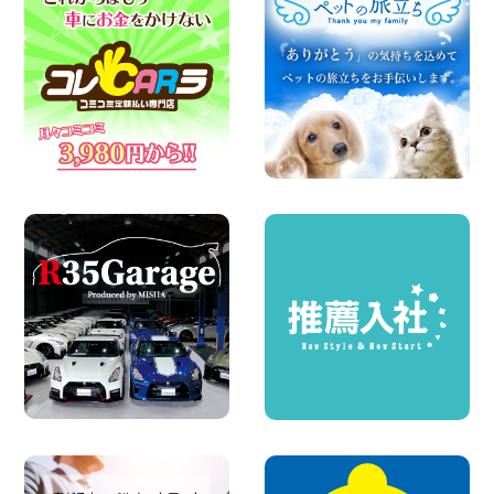
ィ宇品店
100円レンタカー ベイシティ宇品
2026年08月03日
ちょっとそこまで。もっと気軽に 埼玉県
西武秩父駅前店
100円レンタカー 西武秩父駅前
2026年08月03日
圧倒的な存在感!【トヨタ・メガクルーザ
ー】を体感できるチャンスです! 千葉県
千葉北店
100円レンタカー 千葉北
2026年08月03日
★五所川原の夏を100円レンタカーで満
喫しよう!★ 青森県 五所川原店
100円レンタカー 五所川原
2026年08月01日
新車レンタカー導入決定!ハイゼットカー
ゴ4WDが仲間入りします! 広島県 広島北
店
100円レンタカー 広島北
2026年08月01日