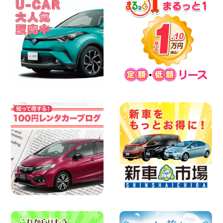
※※超格安日額5,800円※※荷物運びに最適
の軽バンのレンタカー!! 出雲ドーム前店
島根県 出雲ドーム前店
100円レンタカー 出雲ドーム前
2026年08月05日
三河安城店 人気のハイブリッドレンタカ
ー♪新型プリウスご予約受付中です! 愛知
県 三河安城店
100円レンタカー 三河安城
2026年08月04日
人気のスペイドワゴン ライトブルーで登
場です! 東京都 羽田空港店
100円レンタカー 羽田空港
2026年08月04日
【カーシェアのレンタカーが2台になりま
した!】 岐阜県 各務原那加店
100円レンタカー 各務原那加
2026年08月04日
お引越しに便利で最適!(禁煙車両) 香川県
坂出川津店
100円レンタカー 坂出川津
2026年08月04日
8月 お盆休みのお知らせ 広島県 ベイシテ