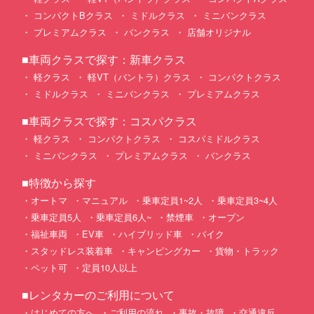
コンパクトBクラス
ミドルクラス
ミニバンクラス
プレミアムクラス
バンクラス
店舗オリジナル
■車両クラスで探す：新車クラス
軽クラス
軽VT（バントラ）クラス
コンパクトクラス
ミドルクラス
ミニバンクラス
プレミアムクラス
■車両クラスで探す：コスパクラス
軽クラス
コンパクトクラス
コスパミドルクラス
ミニバンクラス
プレミアムクラス
バンクラス
■特徴から探す
オートマ
マニュアル
乗車定員1~2人
乗車定員3~4人
乗車定員5人
乗車定員6人~
禁煙車
オープン
福祉車両
EV車
ハイブリッド車
バイク
スタッドレス装着車
キャンピングカー
貨物・トラック
ペット可
定員10人以上
■レンタカーのご利用について
はじめての方へ
ご利用の流れ
事故・故障
交通違反