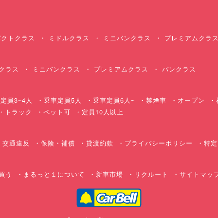
クトクラス
ミドルクラス
ミニバンクラス
プレミアムクラ
クラス
ミニバンクラス
プレミアムクラス
バンクラス
定員3~4人
乗車定員5人
乗車定員6人~
禁煙車
オープン
・トラック
ペット可
定員10人以上
交通違反
保険・補償
貸渡約款
プライバシーポリシー
特定
買う
まるっと１について
新車市場
リクルート
サイトマッ