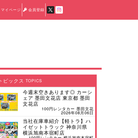
マイページ
会員登録
トピックス
TOPICS
今週末空きあります◎ カーシ
ェア 墨田文花店 東京都 墨田
文花店
100円レンタカー 墨田文花
2026年08月06日
当社在庫車紹介【軽トラ】ハ
イゼットトラック 神奈川県
横浜旭南本宿町店
100円レンタカー 横浜旭南本宿町