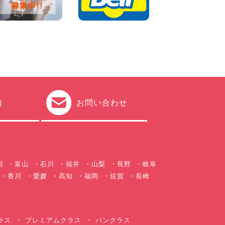
ト!!! 兵庫県 加古川店
100円レンタカー 加古川
2026年08月03日
圧倒的な存在感!【トヨタ・メ
ガクルーザー】を体感できる
チャンスです! 千葉県 千葉北
店
100円レンタカー 千葉北
2026年08月03日
★五所川原の夏を100円レン
タカーで満喫しよう!★ 青森
内
お問い合わせ
県 五所川原店
100円レンタカー 五所川原
2026年08月01日
新車レンタカー導入決定!ハイ
ゼットカーゴ4WDが仲間入り
します! 広島県 広島北店
潟
富山
石川
福井
山梨
長野
岐阜
100円レンタカー 広島北
2026年08月01日
香川
愛媛
高知
福岡
佐賀
長崎
ラス
プレミアムクラス
バンクラス