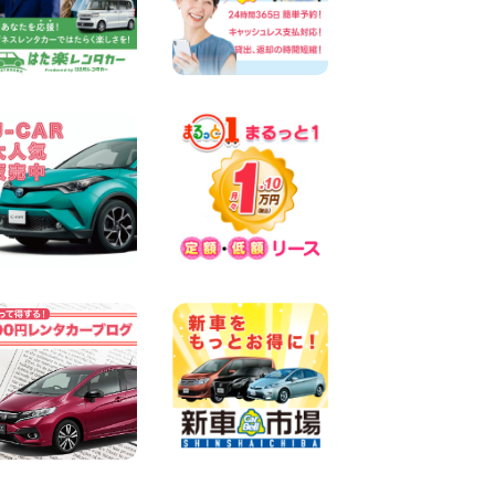
出雲ドーム前店
100円レンタカー 出雲ドーム前
2026年08月05日
三河安城店 人気のハイブリッ
ドレンタカー♪新型プリウス
ご予約受付中です! 愛知県 三
河安城店
100円レンタカー 三河安城
2026年08月04日
引っ越し・荷物運びなら軽バ
ン&軽トラックがおすすめ!今
なら空車あります♪ 埼玉県 杉
戸店
100円レンタカー 杉戸
2026年08月04日
夏季休業のお知らせ☆ 大阪府
寝屋川太間東町店
100円レンタカー 寝屋川太間東町
2026年08月04日
人気のスペイドワゴン ライト
ブルーで登場です! 東京都 羽
田空港店
100円レンタカー 羽田空港
2026年08月04日