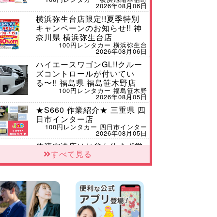
2026年08月06日
横浜弥生台店限定!!夏季特別
キャンペーンのお知らせ!! 神
奈川県 横浜弥生台店
100円レンタカー 横浜弥生台
2026年08月06日
ハイエースワゴンGL!!クルー
ズコントロールが付いてい
る〜!! 福島県 福島笹木野店
100円レンタカー 福島笹木野
2026年08月05日
★S660 作業紹介★ 三重県 四
日市インター店
100円レンタカー 四日市インター
2026年08月05日
佐渡空港店はお盆も休まず営
すべて見る
業中&#8252; 新潟県 佐渡空港
店
100円レンタカー 佐渡空港
2026年08月05日
※※超格安日額5,800円※※荷物
運びに最適の軽バンのレンタ
カー!! 出雲ドーム前店 島根県