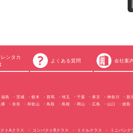
円レンタカ
よくある質問
会社案
は
福島
茨城
栃木
群馬
埼玉
千葉
東京
神奈川
新
兵庫
奈良
和歌山
鳥取
島根
岡山
広島
山口
徳島
クトAクラス
コンパクトBクラス
ミドルクラス
ミニバンク