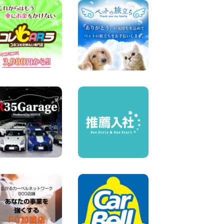
【カーシェアのレンタカーが
2台になりました!】 岐阜県 各
務原那加店
100円レンタカー 各務原那加
2026年08月04日
お盆のご予定はお決まりです
か?佐渡でレンタカー借りる
なら100円レンタカー! 新潟県
両津店
100円レンタカー 両津
2026年08月04日
お引越しに便利で最適!(禁煙
車両) 香川県 坂出川津店
100円レンタカー 坂出川津
2026年08月04日
8月 お盆休みのお知らせ 広島
県 ベイシティ宇品店
100円レンタカー ベイシティ宇品
2026年08月03日
ちょっとそこまで。もっと気
軽に 埼玉県 西武秩父駅前店
100円レンタカー 西武秩父駅前
2026年08月03日
加古川店のレンタル車リス