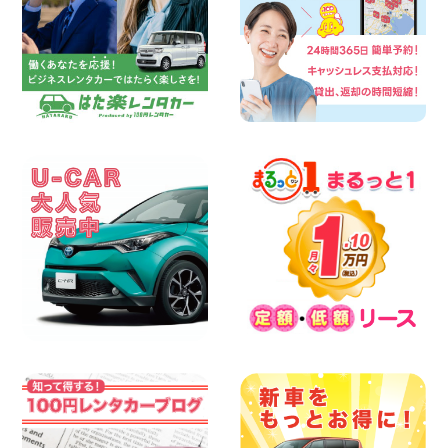
100円レンタカー 横浜弥生台
2026年08月08日
2026三河安城店お盆休みご連絡 愛知県
三河安城店
100円レンタカー 三河安城
2026年08月08日
☆ お盆特別乗り放題プラン ☆ 埼玉県 杉
戸店
100円レンタカー 杉戸
2026年08月07日
佐渡でのドライブは安全第一!交通事故に
ご注意ください 新潟県 佐渡空港店
100円レンタカー 佐渡空港
2026年08月07日
楽しい佐渡旅行を守るために!安全運転の
お願い 新潟県 両津店
100円レンタカー 両津
2026年08月07日
日産セレナが新入荷!!中川かの里店!! 愛知
県 中川かの里店
100円レンタカー 中川かの里
2026年08月07日
☆ 夏休みクーポン登場!最大9,500円おト
ク! ☆ 鳥取県 鳥取青谷店