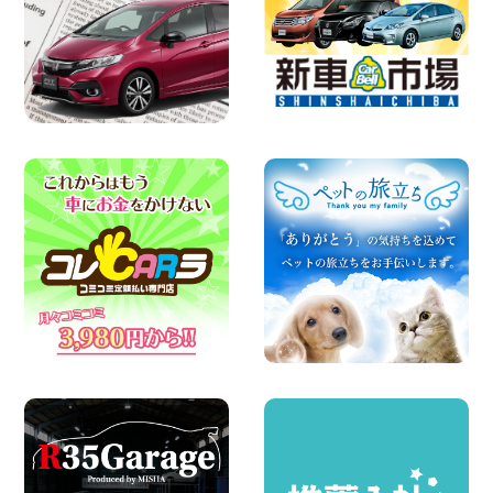
100円レンタカー 鳥取青谷
2026年08月07日
人気のハイエース!! 大阪府 寝屋川太間東
町店
100円レンタカー 寝屋川太間東町
2026年08月07日
夏季休暇のお知らせ 東京都 墨田両国店
100円レンタカー 墨田両国
2026年08月07日
夏季休暇のお知らせ 東京都 墨田文花店
100円レンタカー 墨田文花
2026年08月07日
お盆も休まず営業します! 神奈川県 横浜
旭南本宿町店
100円レンタカー 横浜旭南本宿町
2026年08月07日
お引越しに便利で最適!(禁煙車両) 香川県
坂出川津店
100円レンタカー 坂出川津
2026年08月07日
【カーシェアのレンタカーが2台になりま
した!】 岐阜県 各務原那加店