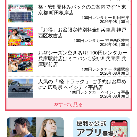
格・安!!!夏休みパックのご案内です^^ 東
京都 町田根岸店
100円レンタカー 町田根岸
2026年08月08日
「お得」お盆限定特別料金!! 兵庫県 神戸
西区枝吉店
100円レンタカー 神戸西区枝吉
2026年08月08日
お盆シーズン空きあり!!100円レンタカー
兵庫駅前店はミニバンも安い!! 兵庫県 兵
庫駅前店
100円レンタカー 兵庫駅前
2026年08月08日
人気の『 軽 トラック 』 ご予約はお早め
に♪ 広島県 ベイシティ宇品店
100円レンタカー ベイシティ宇品
2026年08月08日
★WRX 作業紹介★ 三重県 四日市インタ
すべて見る
ー店
100円レンタカー 四日市インター
2026年08月08日
横浜弥生台店限定!!夏季特別キャンペーン
のお知らせ!! 神奈川県 横浜弥生台店