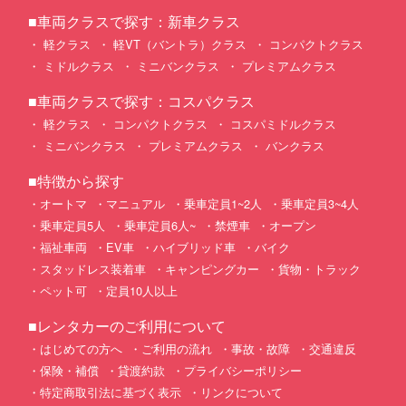
■車両クラスで探す：新車クラス
軽クラス
軽VT（バントラ）クラス
コンパクトクラス
ミドルクラス
ミニバンクラス
プレミアムクラス
■車両クラスで探す：コスパクラス
軽クラス
コンパクトクラス
コスパミドルクラス
ミニバンクラス
プレミアムクラス
バンクラス
■特徴から探す
オートマ
マニュアル
乗車定員1~2人
乗車定員3~4人
乗車定員5人
乗車定員6人~
禁煙車
オープン
福祉車両
EV車
ハイブリッド車
バイク
スタッドレス装着車
キャンピングカー
貨物・トラック
ペット可
定員10人以上
■レンタカーのご利用について
はじめての方へ
ご利用の流れ
事故・故障
交通違反
保険・補償
貸渡約款
プライバシーポリシー
特定商取引法に基づく表示
リンクについて