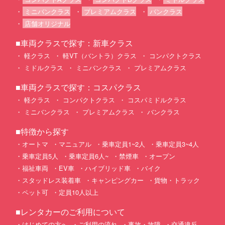
ミニバンクラス
プレミアムクラス
バンクラス
店舗オリジナル
■車両クラスで探す：新車クラス
軽クラス
軽VT（バントラ）クラス
コンパクトクラス
ミドルクラス
ミニバンクラス
プレミアムクラス
■車両クラスで探す：コスパクラス
軽クラス
コンパクトクラス
コスパミドルクラス
ミニバンクラス
プレミアムクラス
バンクラス
■特徴から探す
オートマ
マニュアル
乗車定員1~2人
乗車定員3~4人
乗車定員5人
乗車定員6人~
禁煙車
オープン
福祉車両
EV車
ハイブリッド車
バイク
スタッドレス装着車
キャンピングカー
貨物・トラック
ペット可
定員10人以上
■レンタカーのご利用について
はじめての方へ
ご利用の流れ
事故・故障
交通違反