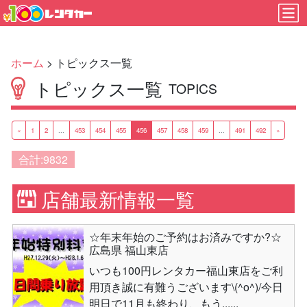
ホーム
> トピックス一覧
トピックス一覧
TOPICS
«
1
2
...
453
454
455
456
457
458
459
...
491
492
»
合計:9832
店舗最新情報一覧
☆年末年始のご予約はお済みですか?☆
広島県 福山東店
いつも100円レンタカー福山東店をご利
用頂き誠に有難うございます\(^o^)/今日
明日で11月も終わり、もう......