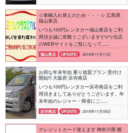
☆車輌入れ替えのため・・・☆ 広島県
福山東店
いつも100円レンタカー福山東店をご利
用頂き誠に有難うございます\(^o^)/当店
のWEBサイトをご覧になって......
福山東店
UPDATE:
2015年11月11日
お得な年末年始 乗り放題プラン 受付け
開始!!! 大阪府 浜寺南店
いつも100円レンタカー浜寺南店をご利
用頂きましてありがとうございます。年
末年始のレジャー・帰省にご......
浜寺南店
UPDATE:
2015年11月05日
クレジットカード使えます 神奈川県 横