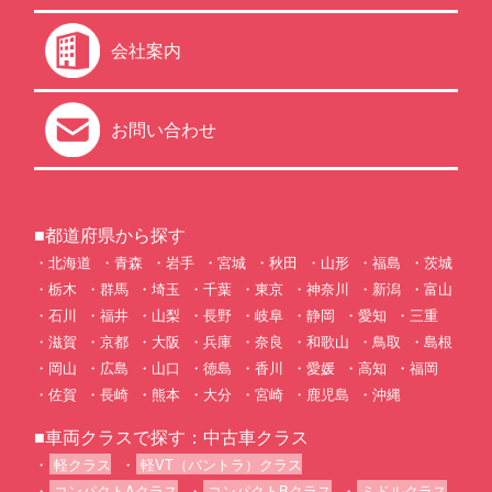
会社案内
お問い合わせ
■都道府県から探す
北海道
青森
岩手
宮城
秋田
山形
福島
茨城
栃木
群馬
埼玉
千葉
東京
神奈川
新潟
富山
石川
福井
山梨
長野
岐阜
静岡
愛知
三重
滋賀
京都
大阪
兵庫
奈良
和歌山
鳥取
島根
岡山
広島
山口
徳島
香川
愛媛
高知
福岡
佐賀
長崎
熊本
大分
宮崎
鹿児島
沖縄
■車両クラスで探す：中古車クラス
軽クラス
軽VT（バントラ）クラス
コンパクトAクラス
コンパクトBクラス
ミドルクラス