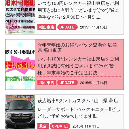
いつも100円レンタカー福山東店をご利
用頂き誠に有難うございます\(^o^)/誠に
勝手ながら12月30日〜1月5......
福山東店
UPDATE:
2015年11月16日
☆年末年始のお得なパック登場☆ 広島
県 福山東店
いつも100円レンタカー福山東店をご利
用頂き誠に有難うございます\(^o^)/皆
様、年末年始のご予定はお決......
福山東店
UPDATE:
2015年11月14日
萩店増車!!タントカスタム!! 山口県 萩店
レーダーサポート!!バックモニター!!どし
どしご予約お待ちしてます!!...
萩店
UPDATE:
2015年11月11日