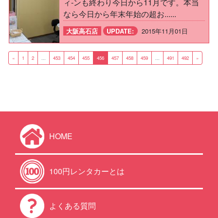
ィ-ンも終わり今日から11月です。本当
なら今日から年末年始の超お......
大阪高石店
UPDATE:
2015年11月01日
«
1
2
...
453
454
455
456
457
458
459
...
491
492
»
HOME
100円レンタカーとは
よくある質問