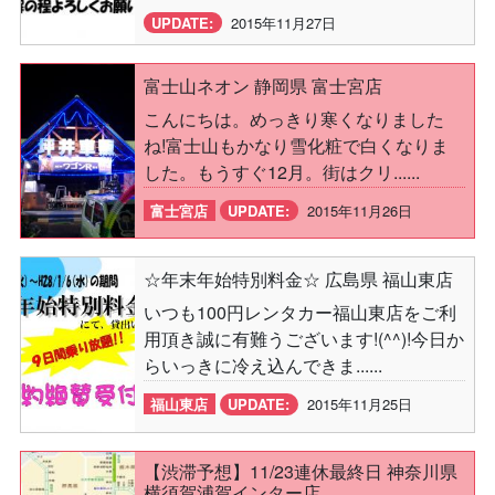
UPDATE:
2015年11月27日
富士山ネオン 静岡県 富士宮店
こんにちは。めっきり寒くなりました
ね!富士山もかなり雪化粧で白くなりま
した。もうすぐ12月。街はクリ......
富士宮店
UPDATE:
2015年11月26日
☆年末年始特別料金☆ 広島県 福山東店
いつも100円レンタカー福山東店をご利
用頂き誠に有難うございます!(^^)!今日か
らいっきに冷え込んできま......
福山東店
UPDATE:
2015年11月25日
【渋滞予想】11/23連休最終日 神奈川県
横須賀浦賀インター店