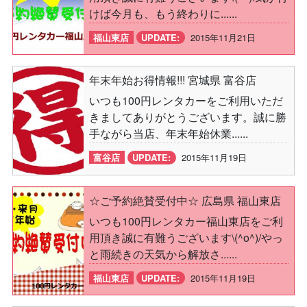
けば今月も、もう終わりに......
福山東店
UPDATE:
2015年11月21日
年末年始お得情報!!! 宮城県 富谷店
いつも100円レンタカーをご利用いただ
きましてありがとうございます。誠に勝
手ながら当店、年末年始休業......
富谷店
UPDATE:
2015年11月19日
☆ご予約絶賛受付中☆ 広島県 福山東店
いつも100円レンタカー福山東店をご利
用頂き誠に有難うございます\(^o^)/やっ
と雨続きの天気から解放さ......
福山東店
UPDATE:
2015年11月19日