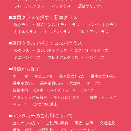
プレミアムクラス
バンクラス
店舗オリジナル
■車両クラスで探す：新車クラス
軽クラス
軽VT（バントラ）クラス
コンパクトクラス
ミドルクラス
ミニバンクラス
プレミアムクラス
■車両クラスで探す：コスパクラス
軽クラス
コンパクトクラス
コスパミドルクラス
ミニバンクラス
プレミアムクラス
バンクラス
■特徴から探す
オートマ
マニュアル
乗車定員1~2人
乗車定員3~4人
乗車定員5人
乗車定員6人~
禁煙車
オープン
福祉車両
EV車
ハイブリッド車
バイク
スタッドレス装着車
キャンピングカー
貨物・トラック
ペット可
定員10人以上
■レンタカーのご利用について
はじめての方へ
ご利用の流れ
事故・故障
交通違反
保険・補償
貸渡約款
プライバシーポリシー