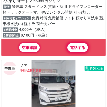
2人乗り オートマ 660cc ガソリン
禁煙車 スタッドレス 貨物・商用 ドライブレコーダー
特徴
軽トラックオートマ、4WDレンタル開始!引っ越し、
免責補償 免責補償ワイド 預かり車洗車(洗
利用可能オプション
車機水洗い) 軽トラ 荷台カバー
4,000円（税込）
6時間料金
6,100円（税込）
24時間料金
空車確認
電話する
ノア
ドラレコ付
予約状況を見る