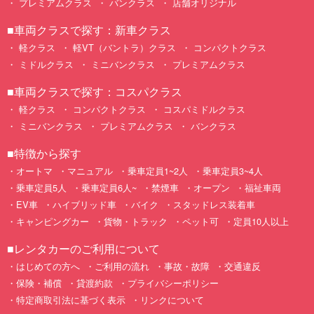
プレミアムクラス
バンクラス
店舗オリジナル
■車両クラスで探す：新車クラス
軽クラス
軽VT（バントラ）クラス
コンパクトクラス
ミドルクラス
ミニバンクラス
プレミアムクラス
■車両クラスで探す：コスパクラス
軽クラス
コンパクトクラス
コスパミドルクラス
ミニバンクラス
プレミアムクラス
バンクラス
■特徴から探す
オートマ
マニュアル
乗車定員1~2人
乗車定員3~4人
乗車定員5人
乗車定員6人~
禁煙車
オープン
福祉車両
EV車
ハイブリッド車
バイク
スタッドレス装着車
キャンピングカー
貨物・トラック
ペット可
定員10人以上
■レンタカーのご利用について
はじめての方へ
ご利用の流れ
事故・故障
交通違反
保険・補償
貸渡約款
プライバシーポリシー
特定商取引法に基づく表示
リンクについて