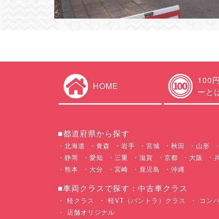
100
HOME
ーと
■都道府県から探す
北海道
青森
岩手
宮城
秋田
山形
静岡
愛知
三重
滋賀
京都
大阪
熊本
大分
宮崎
鹿児島
沖縄
■車両クラスで探す：中古車クラス
軽クラス
軽VT（バントラ）クラス
コンパ
店舗オリジナル