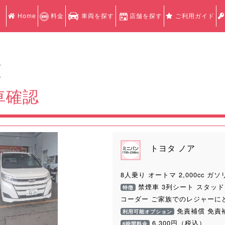
Home
料金
車両を探す
店舗を探す
ご利用ガイド
認
認
車確認
トヨタ ノア
8人乗り オートマ 2,000cc ガソ
禁煙車 3列シート スタッド
特徴
Next
コーダー ご家族でのレジャーに
免責補償 免責
利用可能オプション
6,300円（税込）
6時間料金