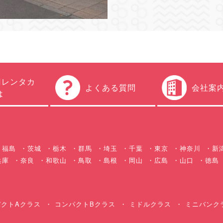
円レンタカ
よくある質問
会社案
は
福島
茨城
栃木
群馬
埼玉
千葉
東京
神奈川
新
兵庫
奈良
和歌山
鳥取
島根
岡山
広島
山口
徳島
クトAクラス
コンパクトBクラス
ミドルクラス
ミニバンク