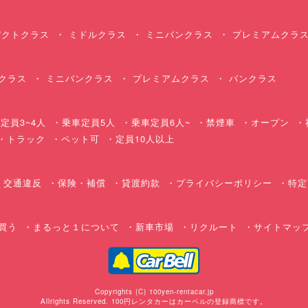
クトクラス
ミドルクラス
ミニバンクラス
プレミアムクラ
クラス
ミニバンクラス
プレミアムクラス
バンクラス
定員3~4人
乗車定員5人
乗車定員6人~
禁煙車
オープン
・トラック
ペット可
定員10人以上
交通違反
保険・補償
貸渡約款
プライバシーポリシー
特定
買う
まるっと１について
新車市場
リクルート
サイトマッ
Copyrights (C) 100yen-rentacar.jp
Allrights Reserved. 100円レンタカーはカーベルの登録商標です。