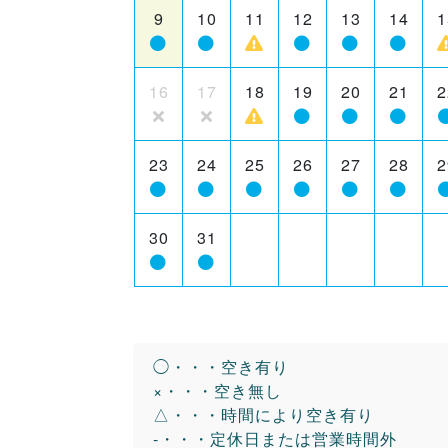
9
10
11
12
13
14
1
16
17
18
19
20
21
2
23
24
25
26
27
28
2
30
31
◯・・・空き有り
×・・・空き無し
△・・・時間により空き有り
-・・・定休日または営業時間外