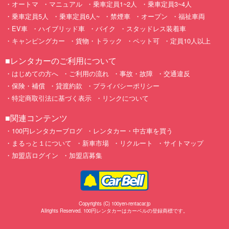
オートマ
マニュアル
乗車定員1~2人
乗車定員3~4人
乗車定員5人
乗車定員6人~
禁煙車
オープン
福祉車両
EV車
ハイブリッド車
バイク
スタッドレス装着車
キャンピングカー
貨物・トラック
ペット可
定員10人以上
■レンタカーのご利用について
はじめての方へ
ご利用の流れ
事故・故障
交通違反
保険・補償
貸渡約款
プライバシーポリシー
特定商取引法に基づく表示
リンクについて
■関連コンテンツ
100円レンタカーブログ
レンタカー・中古車を買う
まるっと１について
新車市場
リクルート
サイトマップ
加盟店ログイン
加盟店募集
Copyrights (C) 100yen-rentacar.jp
Allrights Reserved. 100円レンタカーはカーベルの登録商標です。