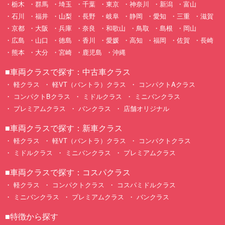
栃木
群馬
埼玉
千葉
東京
神奈川
新潟
富山
石川
福井
山梨
長野
岐阜
静岡
愛知
三重
滋賀
京都
大阪
兵庫
奈良
和歌山
鳥取
島根
岡山
広島
山口
徳島
香川
愛媛
高知
福岡
佐賀
長崎
熊本
大分
宮崎
鹿児島
沖縄
■車両クラスで探す：中古車クラス
軽クラス
軽VT（バントラ）クラス
コンパクトAクラス
コンパクトBクラス
ミドルクラス
ミニバンクラス
プレミアムクラス
バンクラス
店舗オリジナル
■車両クラスで探す：新車クラス
軽クラス
軽VT（バントラ）クラス
コンパクトクラス
ミドルクラス
ミニバンクラス
プレミアムクラス
■車両クラスで探す：コスパクラス
軽クラス
コンパクトクラス
コスパミドルクラス
ミニバンクラス
プレミアムクラス
バンクラス
■特徴から探す