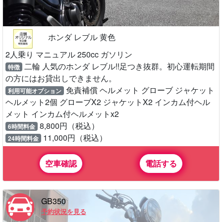
ホンダ レブル 黄色
2人乗り マニュアル 250cc ガソリン
二輪 人気のホンダ レブル!!足つき抜群。初心運転期間
特徴
の方にはお貸出しできません。
免責補償 ヘルメット グローブ ジャケット
利用可能オプション
ヘルメット2個 グローブX2 ジャケットX2 インカム付ヘル
メット インカム付ヘルメットx2
8,800円（税込）
6時間料金
11,000円（税込）
24時間料金
空車確認
電話する
GB350
予約状況を見る