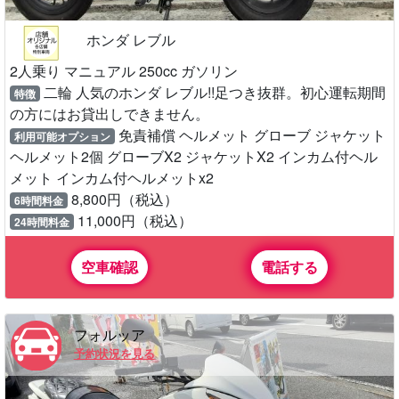
ホンダ レブル
2人乗り マニュアル 250cc ガソリン
二輪 人気のホンダ レブル!!足つき抜群。初心運転期間
特徴
の方にはお貸出しできません。
免責補償 ヘルメット グローブ ジャケット
利用可能オプション
ヘルメット2個 グローブX2 ジャケットX2 インカム付ヘル
メット インカム付ヘルメットx2
8,800円（税込）
6時間料金
11,000円（税込）
24時間料金
空車確認
電話する
フォルッア
予約状況を見る