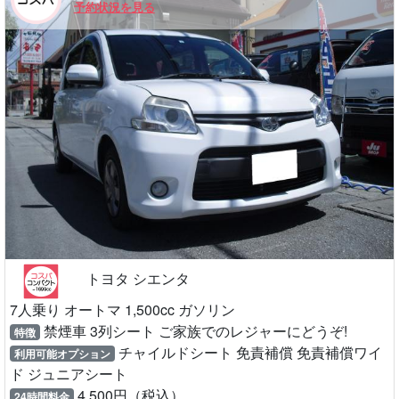
予約状況を見る
トヨタ シエンタ
7人乗り オートマ 1,500cc ガソリン
禁煙車 3列シート ご家族でのレジャーにどうぞ!
特徴
チャイルドシート 免責補償 免責補償ワイ
利用可能オプション
ド ジュニアシート
4,500円（税込）
24時間料金