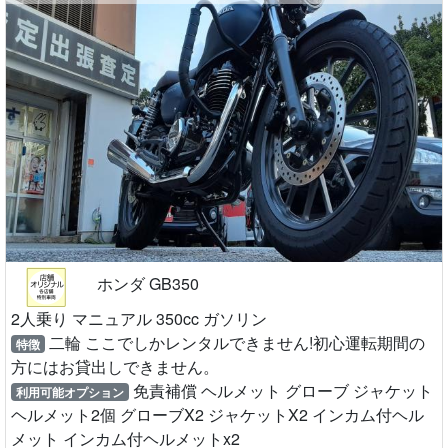
ホンダ GB350
2人乗り マニュアル 350cc ガソリン
二輪 ここでしかレンタルできません!初心運転期間の
特徴
方にはお貸出しできません。
免責補償 ヘルメット グローブ ジャケット
利用可能オプション
ヘルメット2個 グローブX2 ジャケットX2 インカム付ヘル
メット インカム付ヘルメットx2