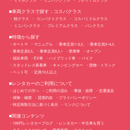
■車両クラスで探す：コスパクラス
軽クラス
コンパクトクラス
コスパミドルクラス
ミニバンクラス
プレミアムクラス
バンクラス
■特徴から探す
オートマ
マニュアル
乗車定員1~2人
乗車定員3~4人
乗車定員5人
乗車定員6人~
禁煙車
オープン
福祉車両
EV車
ハイブリッド車
バイク
スタッドレス装着車
キャンピングカー
貨物・トラック
ペット可
定員10人以上
■レンタカーのご利用について
はじめての方へ
ご利用の流れ
事故・故障
交通違反
保険・補償
貸渡約款
プライバシーポリシー
特定商取引法に基づく表示
リンクについて
■関連コンテンツ
100円レンタカーブログ
レンタカー・中古車を買う
まるっと１について
新車市場
リクルート