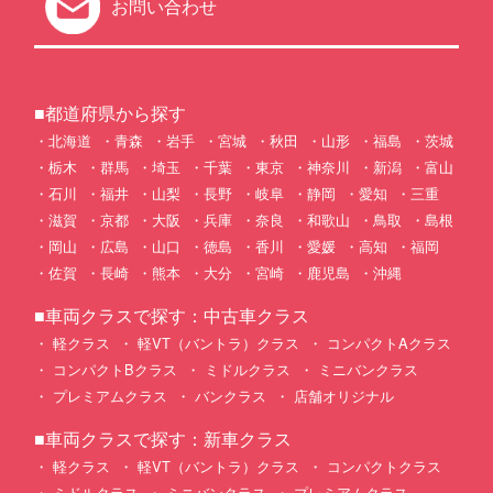
お問い合わせ
■都道府県から探す
北海道
青森
岩手
宮城
秋田
山形
福島
茨城
栃木
群馬
埼玉
千葉
東京
神奈川
新潟
富山
石川
福井
山梨
長野
岐阜
静岡
愛知
三重
滋賀
京都
大阪
兵庫
奈良
和歌山
鳥取
島根
岡山
広島
山口
徳島
香川
愛媛
高知
福岡
佐賀
長崎
熊本
大分
宮崎
鹿児島
沖縄
■車両クラスで探す：中古車クラス
軽クラス
軽VT（バントラ）クラス
コンパクトAクラス
コンパクトBクラス
ミドルクラス
ミニバンクラス
プレミアムクラス
バンクラス
店舗オリジナル
■車両クラスで探す：新車クラス
軽クラス
軽VT（バントラ）クラス
コンパクトクラス
ミドルクラス
ミニバンクラス
プレミアムクラス