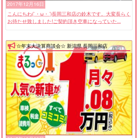
2017年12月16日
こんにちわ(`・ω・´)長岡三和店の鈴木です。大変長らく
お待たせ致しました!ご契約頂き空車になっていた...
☆年末大決算商談会☆ 新潟県 長岡三和店