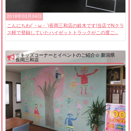
2018年03月04日
こんにちわ(`・ω・´)長岡三和店の鈴木です!当店でNクラ
ス軽で登録していたハイゼットトラックがこの度ご...
☆キッズコーナーとイベントのご紹介☆ 新潟県
長岡三和店