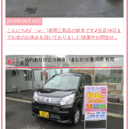
2018年08月18日
こんにちわ(`・ω・´)長岡三和店の鈴木です♪当店16日ま
でお盆のお休みを頂いておりました!休業中お問合せ...
☆ご成約ありがとう御座いました☆ 新潟県 長岡
三和店