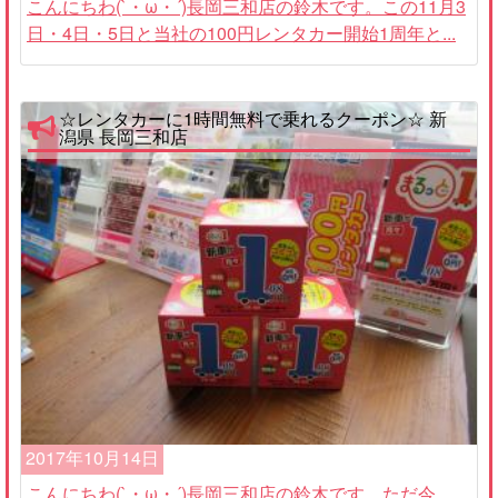
こんにちわ(`・ω・´)長岡三和店の鈴木です。この11月3
日・4日・5日と当社の100円レンタカー開始1周年と...
☆レンタカーに1時間無料で乗れるクーポン☆ 新
潟県 長岡三和店
2017年10月14日
こんにちわ(`・ω・´)長岡三和店の鈴木です。ただ今、