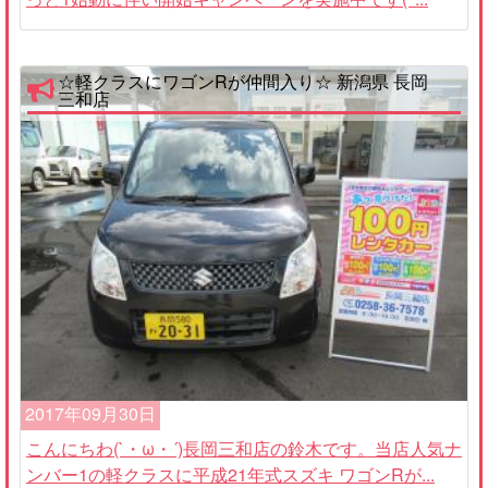
☆軽クラスにワゴンRが仲間入り☆ 新潟県 長岡
三和店
2017年09月30日
こんにちわ(`・ω・´)長岡三和店の鈴木です。当店人気ナ
ンバー1の軽クラスに平成21年式スズキ ワゴンRが...