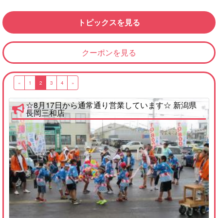
トピックスを見る
クーポンを見る
«
1
2
3
4
»
☆8月17日から通常通り営業しています☆ 新潟県
長岡三和店