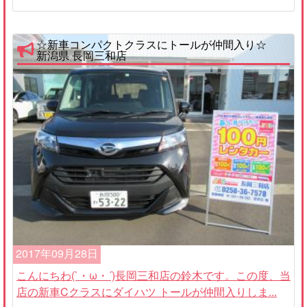
☆新車コンパクトクラスにトールが仲間入り☆
新潟県 長岡三和店
2017年09月28日
こんにちわ(`・ω・´)長岡三和店の鈴木です。この度、当
店の新車Cクラスにダイハツ トールが仲間入りしま...