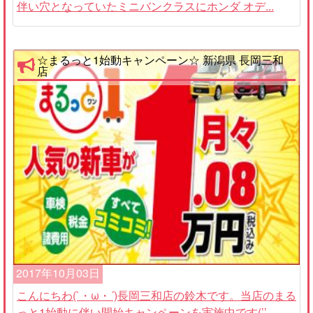
伴い穴となっていたミニバンクラスにホンダ オデ...
☆まるっと1始動キャンペーン☆ 新潟県 長岡三和
店
2017年10月03日
こんにちわ(`・ω・´)長岡三和店の鈴木です。当店のまる
っと1始動に伴い開始キャンペーンを実施中です(’’...