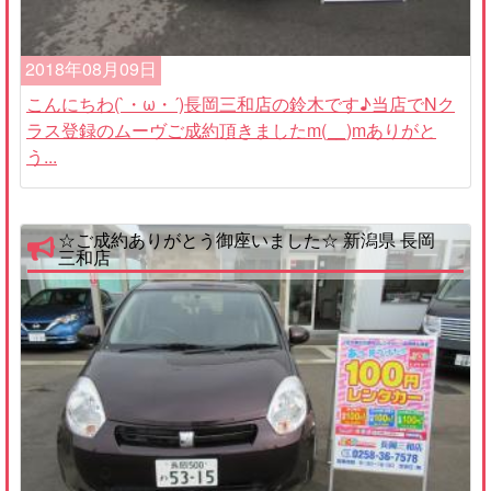
2018年08月09日
こんにちわ(`・ω・´)長岡三和店の鈴木です♪当店でNク
ラス登録のムーヴご成約頂きましたm(__)mありがと
う...
☆ご成約ありがとう御座いました☆ 新潟県 長岡
三和店