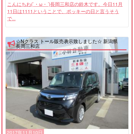
こんにちわ(`・ω・´)長岡三和店の鈴木です。今日11月
11日は1111ということで、ポッキーの日と言うそう
で...
☆Nクラス トール販売表示致しました☆ 新潟県
長岡三和店
2017年11月10日