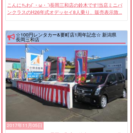
こんにちわ(`・ω・´)長岡三和店の鈴木です!当店ミニバ
ンクラスのH26年式オデッセイ8人乗り、販売表示致...
☆100円レンタカー&要町店1周年記念☆ 新潟県
長岡三和店
2017年11月05日