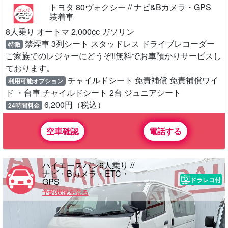
トヨタ 80ヴォクシー // ナビ&Bカメラ・GPS
装着車
8人乗り オートマ 2,000cc ガソリン
禁煙車 3列シート スタッドレス ドライブレコーダー
特徴
ご家族でのレジャーにどうぞ!!無料でお車預かりサービスし
ております。
チャイルドシート 免責補償 免責補償ワイ
利用可能オプション
ド ・台車 チャイルドシート 2台 ジュニアシート
6,200円（税込）
24時間料金
空車確認
電話する
ハイエースバン6人乗り //
ナビ・Bカメラ・ETC・
ドラレコ付
GPS
予約状況を見る