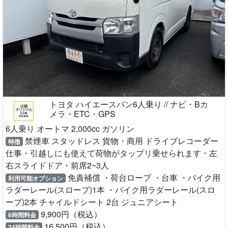
トヨタ ハイエースバン6人乗り // ナビ・Bカ
メラ・ETC・GPS
6人乗り オートマ 2,000cc ガソリン
禁煙車 スタッドレス 貨物・商用 ドライブレコーダー
特徴
仕事・引越しにも使えて荷物がタップリ乗せられます・左
右スライドドア・前席2~3人
免責補償 ・荷台ロープ ・台車 ・バイク用
利用可能オプション
ラダーレール(スロープ)1本 ・バイク用ラダーレール(スロ
ープ)2本 チャイルドシート 2台 ジュニアシート
9,900円（税込）
6時間料金
16,500円（税込）
24時間料金