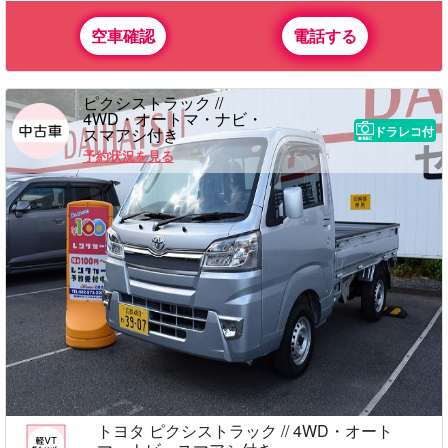
空車確認
電話する
ピクシストラック //
4WD・オートマ・ナビ・
ドラレコ付
スマアシ付き
予約状況を見る
トヨタ ピクシストラック // 4WD・オート