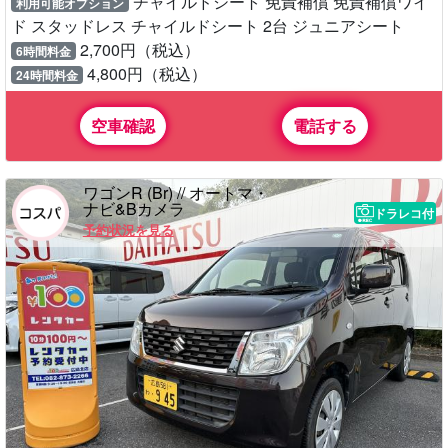
チャイルドシート 免責補償 免責補償ワイ
利用可能オプション
ド スタッドレス チャイルドシート 2台 ジュニアシート
2,700円（税込）
6時間料金
4,800円（税込）
24時間料金
空車確認
電話する
ワゴンR (Br) // オートマ・
ナビ&Bカメラ
ドラレコ付
予約状況を見る