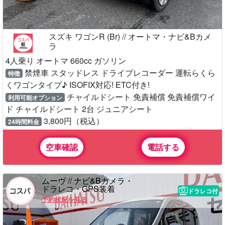
スズキ ワゴンR (Br) // オートマ・ナビ&Bカメ
ラ
4人乗り オートマ 660cc ガソリン
禁煙車 スタッドレス ドライブレコーダー 運転らくら
特徴
くワゴンタイプ♪ ISOFIX対応! ETC付き!
チャイルドシート 免責補償 免責補償ワイ
利用可能オプション
ド チャイルドシート 2台 ジュニアシート
3,800円（税込）
24時間料金
空車確認
電話する
ムーヴ // ナビ&Bカメラ・
ドラレコ・GPS装着
ドラレコ付
予約状況を見る