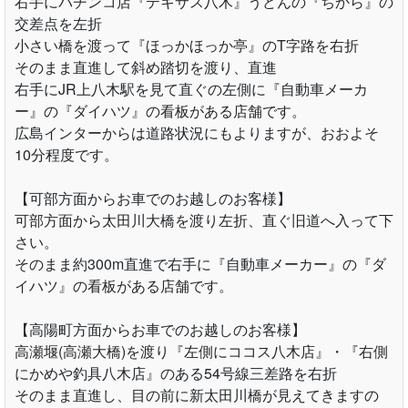
右手にパチンコ店『テキサス八木』うどんの『ちから』の
交差点を左折
小さい橋を渡って『ほっかほっか亭』のT字路を右折
そのまま直進して斜め踏切を渡り、直進
右手にJR上八木駅を見て直ぐの左側に『自動車メーカ
ー』の『ダイハツ』の看板がある店舗です。
広島インターからは道路状況にもよりますが、おおよそ
10分程度です。
【可部方面からお車でのお越しのお客様】
可部方面から太田川大橋を渡り左折、直ぐ旧道へ入って下
さい。
そのまま約300m直進で右手に『自動車メーカー』の『ダ
イハツ』の看板がある店舗です。
【高陽町方面からお車でのお越しのお客様】
高瀬堰(高瀬大橋)を渡り『左側にココス八木店』・『右側
にかめや釣具八木店』のある54号線三差路を右折
そのまま直進し、目の前に新太田川橋が見えてきますの