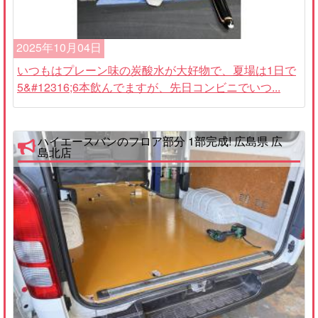
2025年10月04日
いつもはプレーン味の炭酸水が大好物で、夏場は1日で
5&#12316;6本飲んでますが、先日コンビニでいつ...
ハイエースバンのフロア部分 1部完成! 広島県 広
島北店