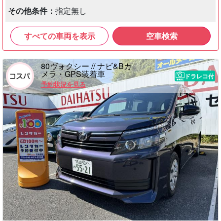
その他条件：
指定無し
すべての車両を表示
空車検索
80ヴォクシー // ナビ&Bカ
メラ・GPS装着車
ドラレコ付
予約状況を見る