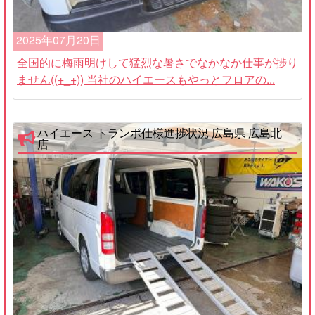
2025年07月20日
全国的に梅雨明けして猛烈な暑さでなかなか仕事が捗り
ません((+_+)) 当社のハイエースもやっとフロアの...
ハイエース トランポ仕様進捗状況 広島県 広島北
店