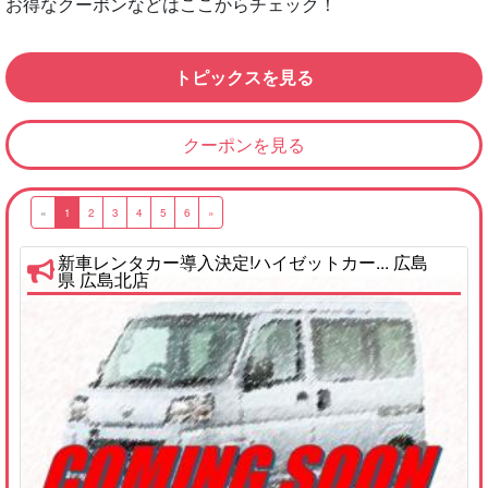
お得なクーポンなどはここからチェック！
トピックスを見る
クーポンを見る
«
1
2
3
4
5
6
»
新車レンタカー導入決定!ハイゼットカー... 広島
県 広島北店