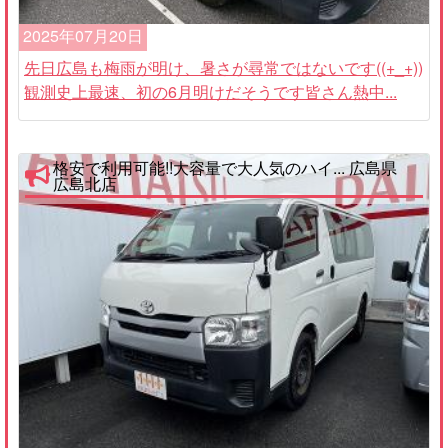
2025年07月20日
先日広島も梅雨が明け、暑さが尋常ではないです((+_+))
観測史上最速、初の6月明けだそうです皆さん熱中...
格安で利用可能!!大容量で大人気のハイ... 広島県
広島北店