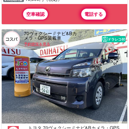
空車確認
電話する
70ヴォクシー // ナビ&Bカ
メラ・GPS装着車
ドラレコ付
予約状況を見る
トヨタ 70ヴォクシー // ナビ&Bカメラ・GPS