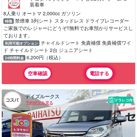
装着車
8人乗り オートマ 2,000cc ガソリン
禁煙車 3列シート スタッドレス ドライブレコーダー
特徴
ご家族でのレジャーにどうぞ!!無料でお車預かりサービスし
ております。
チャイルドシート 免責補償 免責補償ワイ
利用可能オプション
ド チャイルドシート 2台 ジュニアシート
6,200円（税込）
24時間料金
空車確認
電話する
デイズルークス
ドラレコ付
予約状況を見る