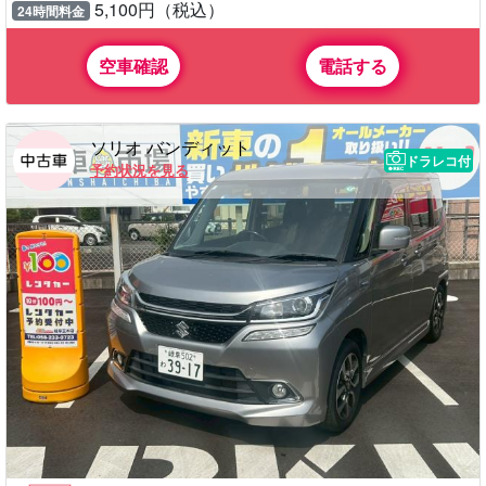
5,100円（税込）
24時間料金
空車確認
電話する
ソリオ バンディット
ドラレコ付
予約状況を見る