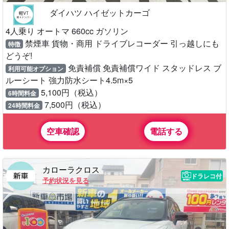
ダイハツ ハイゼットカーゴ
4人乗り オートマ 660cc ガソリン
禁煙車 貨物・商用 ドライブレコーダー 引っ越しにも
特徴
どうぞ!
免責補償 免責補償ワイド スタッドレス ブ
利用可能オプション
ルーシート 強力防水シート4.5m×5
5,100円（税込）
6時間料金
7,500円（税込）
24時間料金
空車確認
電話する
カローラクロス
ドラレコ付
予約状況を見る