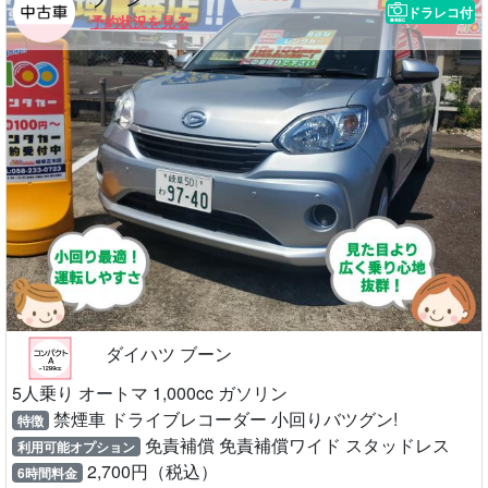
ドラレコ付
予約状況を見る
ダイハツ ブーン
5人乗り オートマ 1,000cc ガソリン
禁煙車 ドライブレコーダー 小回りバツグン!
特徴
免責補償 免責補償ワイド スタッドレス
利用可能オプション
2,700円（税込）
6時間料金