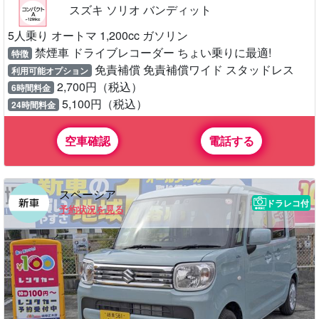
スズキ ソリオ バンディット
5人乗り オートマ 1,200cc ガソリン
禁煙車 ドライブレコーダー ちょい乗りに最適!
特徴
免責補償 免責補償ワイド スタッドレス
利用可能オプション
2,700円（税込）
6時間料金
5,100円（税込）
24時間料金
空車確認
電話する
スペーシア
ドラレコ付
予約状況を見る