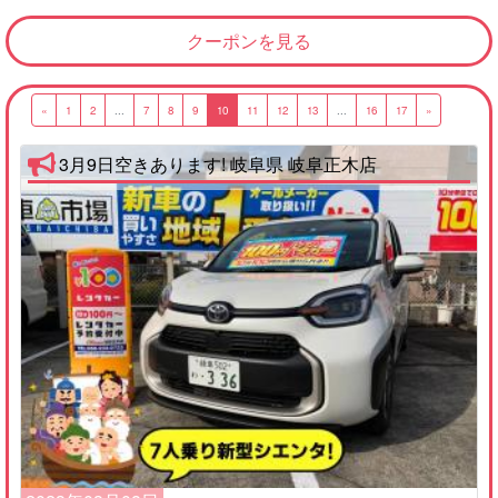
クーポンを見る
«
1
2
...
7
8
9
10
11
12
13
...
16
17
»
3月9日空きあります! 岐阜県 岐阜正木店