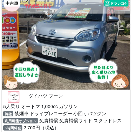
ドラレコ付
予約状況を見る
ダイハツ ブーン
5人乗り オートマ 1,000cc ガソリン
禁煙車 ドライブレコーダー 小回りバツグン!
特徴
免責補償 免責補償ワイド スタッドレス
利用可能オプション
2,700円（税込）
6時間料金