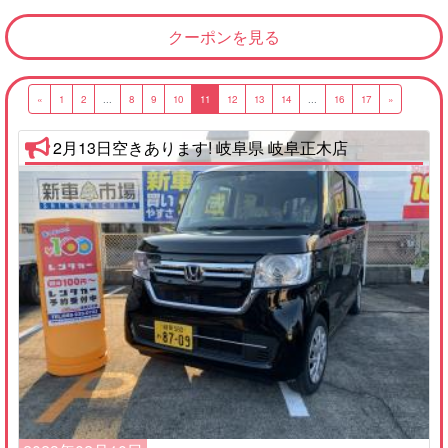
クーポンを見る
«
1
2
...
8
9
10
11
12
13
14
...
16
17
»
2月13日空きあります! 岐阜県 岐阜正木店