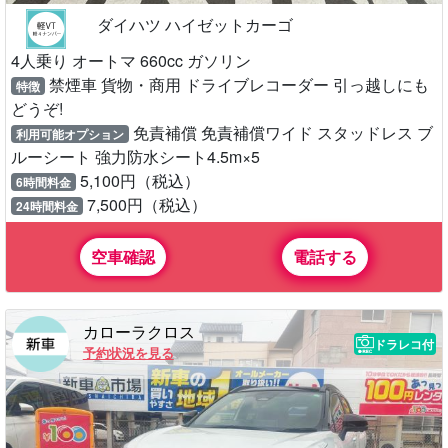
ダイハツ ハイゼットカーゴ
4人乗り オートマ 660cc ガソリン
禁煙車 貨物・商用 ドライブレコーダー 引っ越しにも
特徴
どうぞ!
免責補償 免責補償ワイド スタッドレス ブ
利用可能オプション
ルーシート 強力防水シート4.5m×5
5,100円（税込）
6時間料金
7,500円（税込）
24時間料金
空車確認
電話する
カローラクロス
ドラレコ付
予約状況を見る