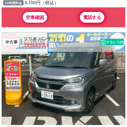
5,100円（税込）
24時間料金
空車確認
電話する
ソリオ バンディット
ドラレコ付
予約状況を見る