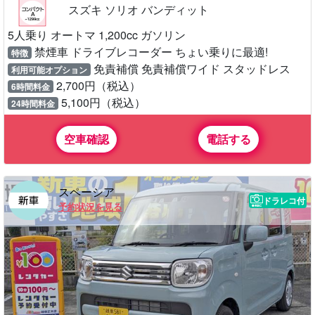
スズキ ソリオ バンディット
5人乗り オートマ 1,200cc ガソリン
禁煙車 ドライブレコーダー ちょい乗りに最適!
特徴
免責補償 免責補償ワイド スタッドレス
利用可能オプション
2,700円（税込）
6時間料金
5,100円（税込）
24時間料金
空車確認
電話する
スペーシア
ドラレコ付
予約状況を見る