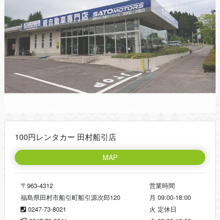
100円レンタカー 田村船引店
MAP
〒963-4312
営業時間
福島県田村市船引町船引源次郎120
月
09:00-18:00
0247-73-8021
火
定休日