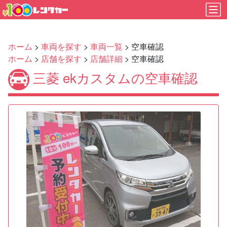
ホーム
>
車両を探す
>
車両一覧
> 空車確認
ホーム
>
店舗を探す
>
店舗詳細
> 空車確認
三菱 ekカスタムの空車確認
Previous
Next