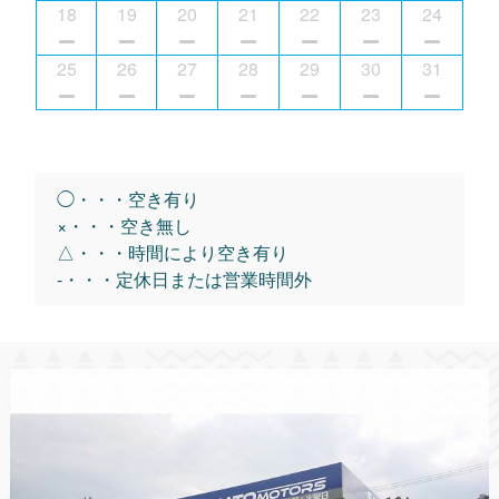
18
19
20
21
22
23
24
25
26
27
28
29
30
31
◯・・・空き有り
×・・・空き無し
△・・・時間により空き有り
-・・・定休日または営業時間外