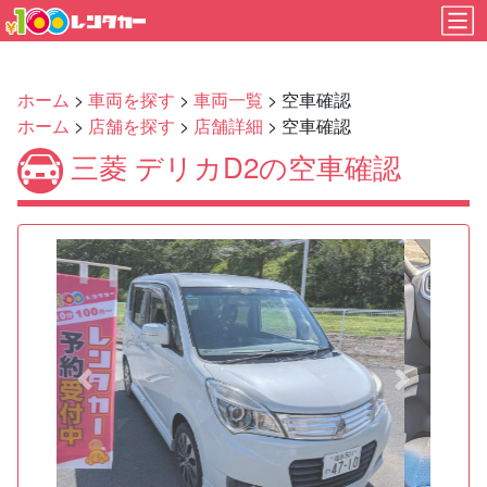
ホーム
>
車両を探す
>
車両一覧
> 空車確認
ホーム
>
店舗を探す
>
店舗詳細
> 空車確認
三菱 デリカD2の空車確認
Previous
Next