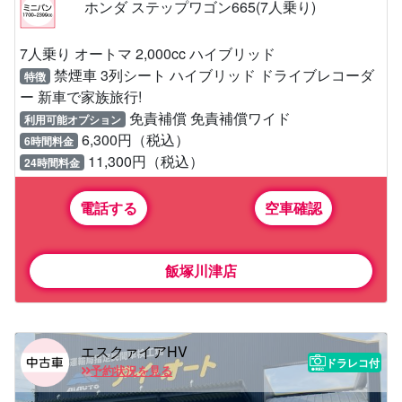
ホンダ ステップワゴン665(7人乗り)
7人乗り オートマ 2,000cc ハイブリッド
禁煙車 3列シート ハイブリッド ドライブレコーダ
特徴
ー 新車で家族旅行!
免責補償 免責補償ワイド
利用可能オプション
6,300円（税込）
6時間料金
11,300円（税込）
24時間料金
電話する
空車確認
飯塚川津店
エスクァイアHV
ドラレコ付
予約状況を見る