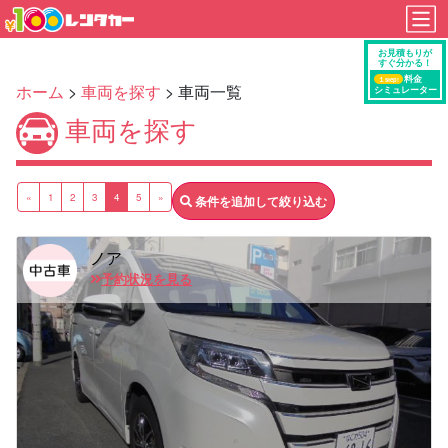
ホーム
>
車両を探す
> 車両一覧
車両を探す
«
1
2
3
4
5
»
条件を追加して絞り込む
ノア
予約状況を見る