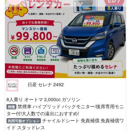
日産 セレナ 2492
8人乗り オートマ 2,000cc ガソリン
禁煙車 ハイブリッド バックモニター/後席専用モニ
特徴
ター付!大人数での遠出におすすめ!
チャイルドシート 免責補償 免責補償ワ
利用可能オプション
イド スタッドレス