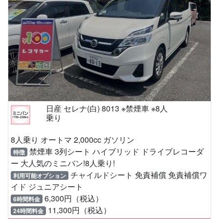
日産 セレナ(白) 8013 ※禁煙車 ※8人
乗り
8人乗り オートマ 2,000cc ガソリン
禁煙車 3列シート ハイブリッド ドライブレコーダ
特徴
ー 大人気のミニバン!8人乗り!
チャイルドシート 免責補償 免責補償ワ
利用可能オプション
イド ジュニアシート
6,300円（税込）
6時間料金
11,300円（税込）
24時間料金