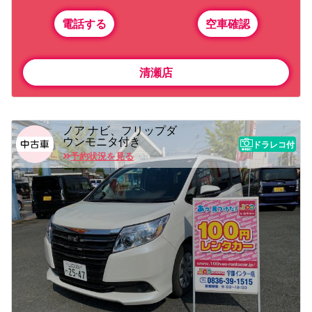
電話する
空車確認
清瀬店
ノア ナビ、フリップダ
ウンモニタ付き
ドラレコ付
予約状況を見る