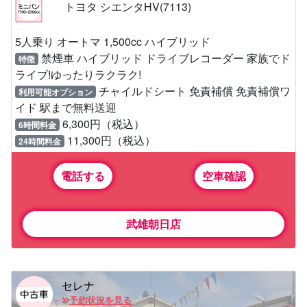
トヨタ シエンタHV(7113)
5人乗り オートマ 1,500cc ハイブリッド
禁煙車 ハイブリッド ドライブレコーダー 家族でド
特徴
ライブ!ゆったりラクラク!
チャイルドシート 免責補償 免責補償ワ
利用可能オプション
イド 駅まで無料送迎
6,300円（税込）
6時間料金
11,300円（税込）
24時間料金
電話する
空車確認
武雄朝日店
セレナ
予約状況を見る