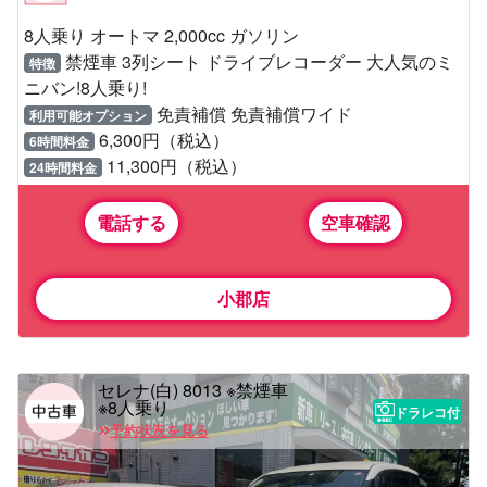
8人乗り オートマ 2,000cc ガソリン
禁煙車 3列シート ドライブレコーダー 大人気のミ
特徴
ニバン!8人乗り!
免責補償 免責補償ワイド
利用可能オプション
6,300円（税込）
6時間料金
11,300円（税込）
24時間料金
電話する
空車確認
小郡店
セレナ(白) 8013 ※禁煙車
※8人乗り
ドラレコ付
予約状況を見る