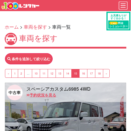
ホーム
>
車両を探す
> 車両一覧
車両を探す
条件を追加して絞り込む
«
1
2
...
10
11
12
13
14
15
16
17
18
»
スペーシアカスタム6985 4WD
予約状況を見る