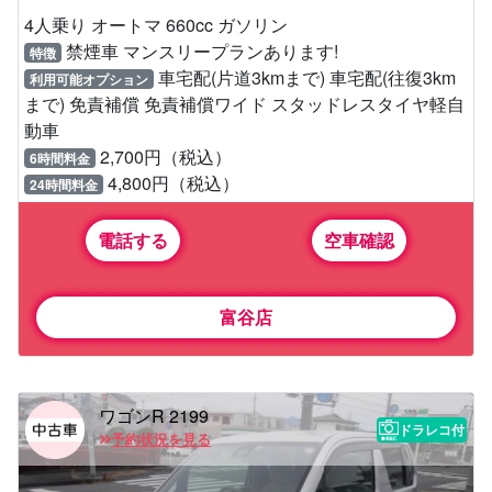
4人乗り オートマ 660cc ガソリン
禁煙車 マンスリープランあります!
特徴
車宅配(片道3kmまで) 車宅配(往復3km
利用可能オプション
まで) 免責補償 免責補償ワイド スタッドレスタイヤ軽自
動車
2,700円（税込）
6時間料金
4,800円（税込）
24時間料金
電話する
空車確認
富谷店
ワゴンR 2199
ドラレコ付
予約状況を見る