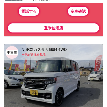
電話する
空車確認
登米佐沼店
N-BOXカスタム6884 4WD
予約状況を見る