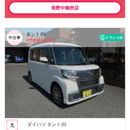
長野中御所店
タント/白
ドラレコ付
予約状況を見る
ダイハツ タント/白