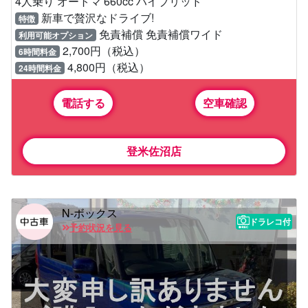
4人乗り オートマ 660cc ハイブリッド
新車で贅沢なドライブ!
特徴
免責補償 免責補償ワイド
利用可能オプション
2,700円（税込）
6時間料金
4,800円（税込）
24時間料金
電話する
空車確認
登米佐沼店
N-ボックス
ドラレコ付
予約状況を見る