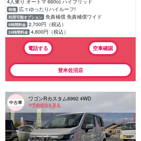
4人乗り オートマ 660cc ハイブリッド
広々ゆったりハイルーフ!
特徴
免責補償 免責補償ワイド
利用可能オプション
2,700円（税込）
6時間料金
4,800円（税込）
24時間料金
電話する
空車確認
登米佐沼店
ワゴンRカスタム6992 4WD
予約状況を見る