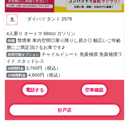
ダイハツ タント 2578
4人乗り オートマ 660cc ガソリン
禁煙車 車内空間◎乗り降りし易さ◎ 幅広いご年齢
特徴
層にご満足頂けるお車です♪
チャイルドシート 免責補償 免責補償ワ
利用可能オプション
イド スタッドレス
2,700円（税込）
6時間料金
4,800円（税込）
24時間料金
電話する
空車確認
杉戸店