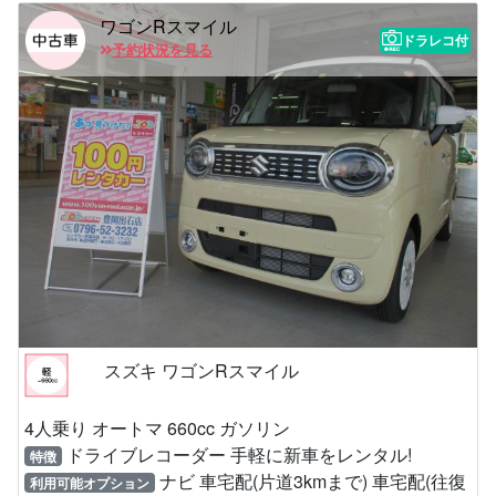
ワゴンRスマイル
ドラレコ付
予約状況を見る
スズキ ワゴンRスマイル
4人乗り オートマ 660cc ガソリン
ドライブレコーダー 手軽に新車をレンタル!
特徴
ナビ 車宅配(片道3kmまで) 車宅配(往復
利用可能オプション