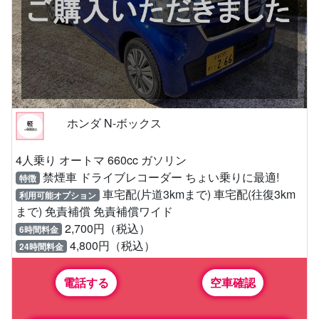
ホンダ N-ボックス
4人乗り オートマ 660cc ガソリン
禁煙車 ドライブレコーダー ちょい乗りに最適!
特徴
車宅配(片道3kmまで) 車宅配(往復3km
利用可能オプション
まで) 免責補償 免責補償ワイド
2,700円（税込）
6時間料金
4,800円（税込）
24時間料金
電話する
空車確認