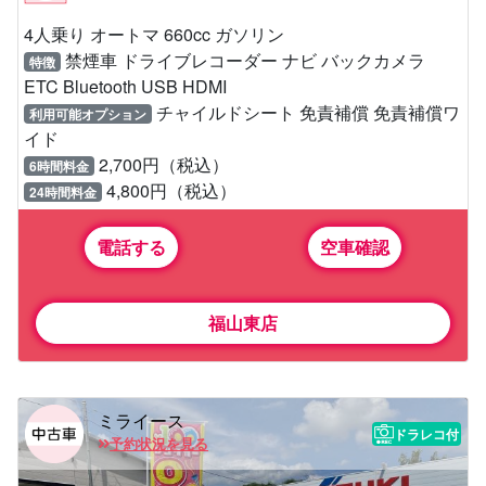
4人乗り オートマ 660cc ガソリン
禁煙車 ドライブレコーダー ナビ バックカメラ
特徴
ETC Bluetooth USB HDMI
チャイルドシート 免責補償 免責補償ワ
利用可能オプション
イド
2,700円（税込）
6時間料金
4,800円（税込）
24時間料金
電話する
空車確認
福山東店
ミライース
ドラレコ付
予約状況を見る