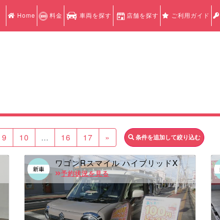
Home
料金
車両を探す
店舗を探す
ご利用ガイド
9
10
...
16
17
»
条件を追加して絞り込む
ワゴンRスマイル ハイブリッドX
予約状況を見る