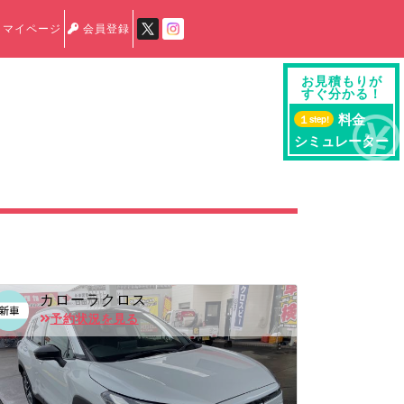
マイページ
会員登録
お見積もりが
すぐ分かる！
料金
１
step!
シミュレーター
カローラクロス
予約状況を見る