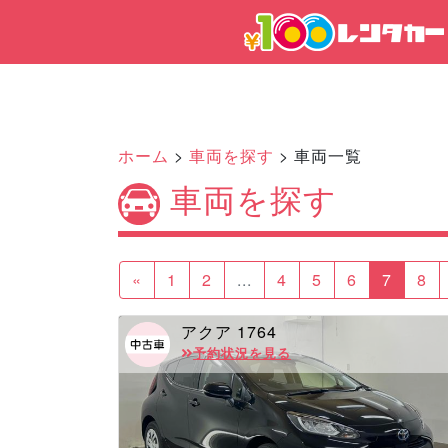
ホーム
>
車両を探す
> 車両一覧
車両を探す
«
1
2
...
4
5
6
7
8
アクア 1764
予約状況を見る