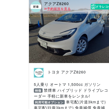
アクアZ8260
ドラレコ
予約状況を見る
トヨタ アクアZ8260
5人乗り オートマ 1,500cc ガソリン
禁煙車 ハイブリッド ドライブレコ
特徴
ーダー 手軽に新車をレンタル!
車宅配(片道3kmまで)
利用可能オプション
車宅配(往復3kmまで) 免責補償 免責補