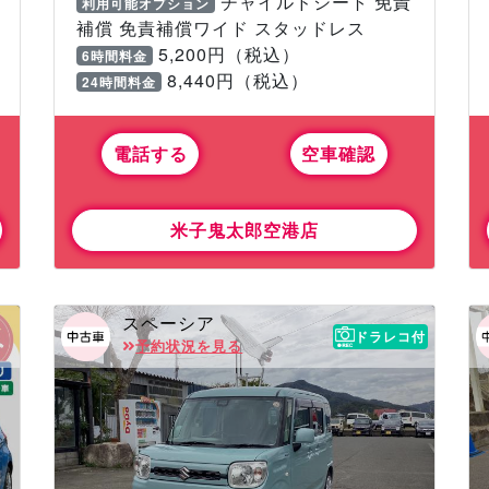
チャイルドシート 免責
利用可能オプション
補償 免責補償ワイド スタッドレス
5,200円（税込）
6時間料金
8,440円（税込）
24時間料金
電話する
空車確認
米子鬼太郎空港店
スペーシア
ドラレコ付
予約状況を見る