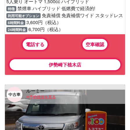
5人乗り オートマ 1,500cc ハイブリッド
禁煙車 ハイブリッド 低燃費で経済的!
特徴
免責補償 免責補償ワイド スタッドレス
利用可能オプション
3,600円（税込）
6時間料金
6,700円（税込）
24時間料金
電話する
空車確認
伊勢崎下植木店
ルーミー
予約状況を見る