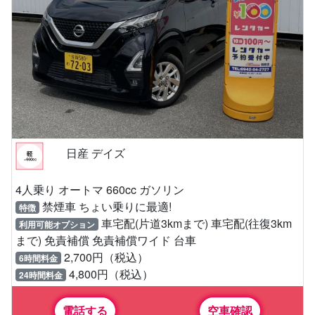
日産 デイズ
4人乗り オートマ 660cc ガソリン
禁煙車 ちょい乗りに最適!
特徴
車宅配(片道3kmまで) 車宅配(往復3km
利用可能オプション
まで) 免責補償 免責補償ワイド 台車
2,700円（税込）
6時間料金
4,800円（税込）
24時間料金
電話する
空車確認