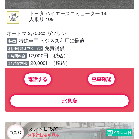
トヨタ ハイエースコミューター 14
人乗り 109
オートマ 2,700cc ガソリン
特殊車両 ビジネス利用に最適!
特徴
免責補償
利用可能オプション
12,000円（税込）
6時間料金
20,000円（税込）
24時間料金
電話する
空車確認
北見店
タント L “SA”
ドラレコ付
予約状況を見る