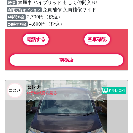
禁煙車 ハイブリッド 新しく仲間入り!
特徴
免責補償 免責補償ワイド
利用可能オプション
2,700円（税込）
6時間料金
4,800円（税込）
24時間料金
電話する
空車確認
南砺店
セレナ
ドラレコ付
予約状況を見る