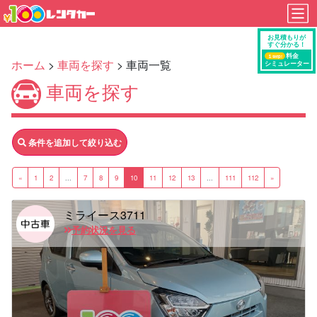
ホーム
>
車両を探す
> 車両一覧
車両を探す
条件を追加して絞り込む
«
1
2
...
7
8
9
10
11
12
13
...
111
112
»
ミライース3711
予約状況を見る