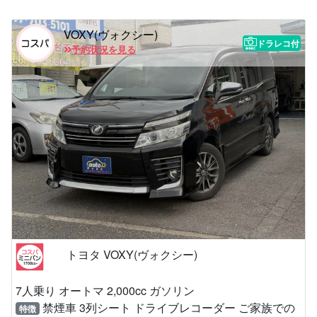
VOXY(ヴォクシー)
ドラレコ付
予約状況を見る
トヨタ VOXY(ヴォクシー)
7人乗り オートマ 2,000cc ガソリン
禁煙車 3列シート ドライブレコーダー ご家族での
特徴