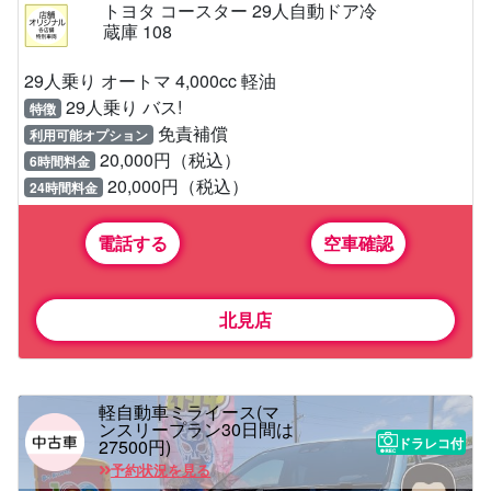
トヨタ コースター 29人自動ドア冷
蔵庫 108
29人乗り オートマ 4,000cc 軽油
29人乗り バス!
特徴
免責補償
利用可能オプション
20,000円（税込）
6時間料金
20,000円（税込）
24時間料金
電話する
空車確認
北見店
軽自動車ミライース(マ
ンスリープラン30日間は
ドラレコ付
27500円)
予約状況を見る