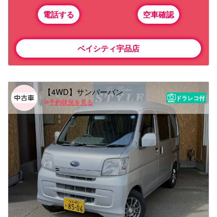
電話する
空車確認
ベイシティ宇品店
【4WD】サンバーバン
ドラレコ付
予約状況を見る