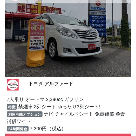
トヨタ アルファード
7人乗り オートマ 2,360cc ガソリン
禁煙車 3列シート ゆったり3列シート!
特徴
ナビ チャイルドシート 免責補償 免責
利用可能オプション
補償ワイド
7,200円（税込）
24時間料金