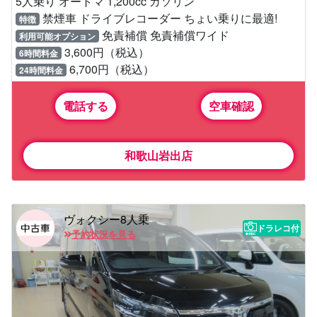
5人乗り オートマ 1,200cc ガソリン
禁煙車 ドライブレコーダー ちょい乗りに最適!
特徴
免責補償 免責補償ワイド
利用可能オプション
3,600円（税込）
6時間料金
6,700円（税込）
24時間料金
電話する
空車確認
和歌山岩出店
ヴォクシー8人乗
ドラレコ付
予約状況を見る