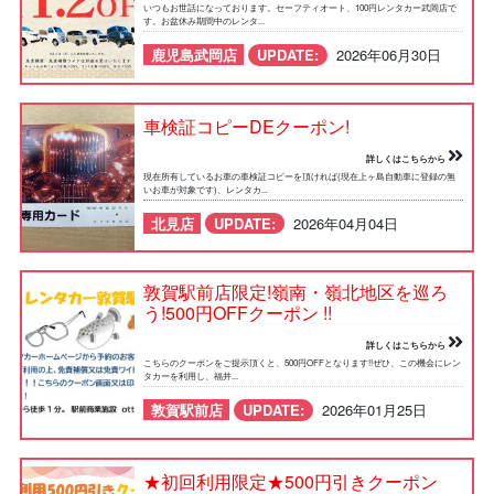
いつもお世話になっております。セーフティオート、100円レンタカー武岡店で
す。お盆休み期間中のレンタ...
鹿児島武岡店
UPDATE:
2026年06月30日
車検証コピーDEクーポン!
詳しくはこちらから
現在所有しているお車の車検証コピーを頂ければ(現在上ヶ島自動車に登録の無
いお車が対象です)、レンタカ...
北見店
UPDATE:
2026年04月04日
敦賀駅前店限定!嶺南・嶺北地区を巡ろ
う!500円OFFクーポン !!
詳しくはこちらから
こちらのクーポンをご提示頂くと、500円OFFとなります!!ぜひ、この機会にレン
タカーを利用し、福井...
敦賀駅前店
UPDATE:
2026年01月25日
★初回利用限定★500円引きクーポン