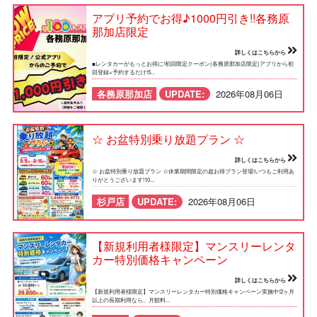
アプリ予約でお得♪1000円引き!!各務原
那加店限定
詳しくはこちらから
■レンタカーがもっとお得に!初回限定クーポン(各務原那加店限定)アプリから初
回登録+予約するだけ!5...
各務原那加店
UPDATE:
2026年08月06日
☆ お盆特別乗り放題プラン ☆
詳しくはこちらから
☆ お盆特別乗り放題プラン ☆休業期間限定の超お得プラン登場!いつもご利用あ
りがとうございます!10...
杉戸店
UPDATE:
2026年08月06日
【新規利用者様限定】マンスリーレンタ
カー特別価格キャンペーン
詳しくはこちらから
【新規利用者様限定】マンスリーレンタカー特別価格キャンペーン実施中!2ヶ月
以上の長期利用なら、月額料...