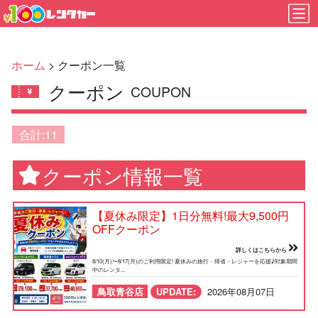
ホーム
> クーポン一覧
クーポン
COUPON
合計:11
クーポン情報一覧
【夏休み限定】1日分無料!最大9,500円
OFFクーポン
詳しくはこちらから
8/10(月)〜8/17(月)のご利用限定! 夏休みの旅行・帰省・レジャーを応援♪対象期間
中のレンタ...
鳥取青谷店
UPDATE:
2026年08月07日