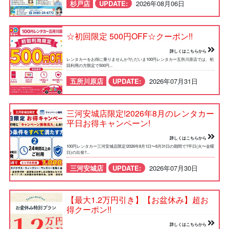
杉戸店
UPDATE:
2026年08月06日
☆初回限定 500円OFF☆クーポン!!
詳しくはこちらから
レンタカーをお得に乗りませんか?ただいま100円レンタカー五所川原店では、初
回利用の方限定で500円...
五所川原店
UPDATE:
2026年07月31日
三河安城店限定!2026年8月のレンタカー
平日お得キャンペーン!
詳しくはこちらから
100円レンタカー三河安城店限定!2026年8月1日〜8月31日の期間で?平日(火〜金曜
日)の出発?...
三河安城店
UPDATE:
2026年07月30日
【最大1.2万円引き】【お盆休み】超お
得クーポン!!
詳しくはこちらから