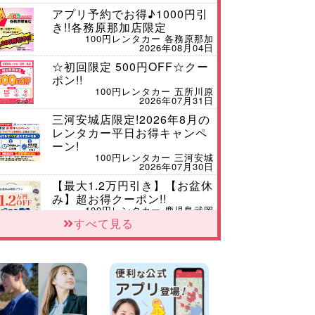
アプリ予約でお得♪1000円引
き!!各務原那加店限定
100円レンタカー 各務原那加
2026年08月04日
☆初回限定 500円OFF☆クー
ポン!!
100円レンタカー 五所川原
2026年07月31日
三河安城店限定!2026年8月の
レンタカー平日お得キャンペ
ーン!
100円レンタカー 三河安城
2026年07月30日
【最大1.2万円引き】【お盆休
み】超お得クーポン!!
100円レンタカー 鹿児島武岡
2026年06月30日
すべて見る
車検証コピーDEクーポン!
100円レンタカー 北見
2026年04月04日
敦賀駅前店限定!嶺南・嶺北地
区を巡ろう!500円OFFクーポ