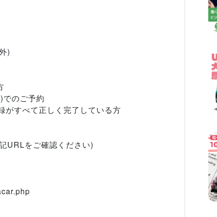
外)
方
)でのご予約
登録がすべて正しく完了している方
記URLをご確認ください)
)
acar.php