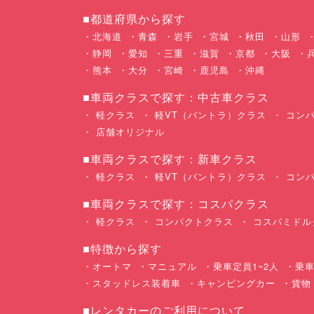
■都道府県から探す
北海道
青森
岩手
宮城
秋田
山形
静岡
愛知
三重
滋賀
京都
大阪
熊本
大分
宮崎
鹿児島
沖縄
■車両クラスで探す：中古車クラス
軽クラス
軽VT（バントラ）クラス
コンパ
店舗オリジナル
■車両クラスで探す：新車クラス
軽クラス
軽VT（バントラ）クラス
コンパ
■車両クラスで探す：コスパクラス
軽クラス
コンパクトクラス
コスパミドル
■特徴から探す
オートマ
マニュアル
乗車定員1~2人
乗車
スタッドレス装着車
キャンピングカー
貨物
■レンタカーのご利用について