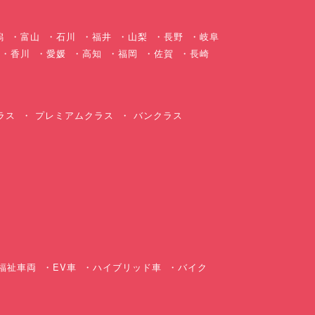
潟
富山
石川
福井
山梨
長野
岐阜
香川
愛媛
高知
福岡
佐賀
長崎
ラス
プレミアムクラス
バンクラス
ス
福祉車両
EV車
ハイブリッド車
バイク