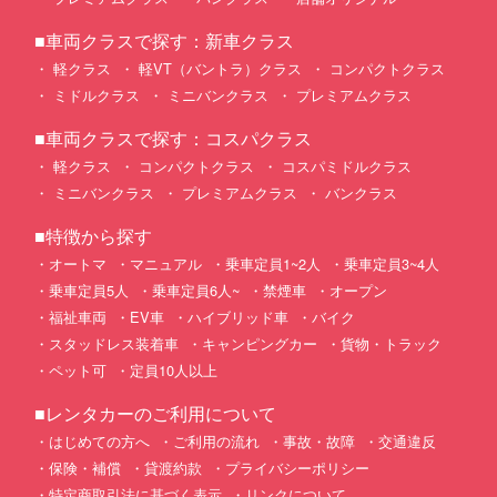
■車両クラスで探す：新車クラス
軽クラス
軽VT（バントラ）クラス
コンパクトクラス
ミドルクラス
ミニバンクラス
プレミアムクラス
■車両クラスで探す：コスパクラス
軽クラス
コンパクトクラス
コスパミドルクラス
ミニバンクラス
プレミアムクラス
バンクラス
■特徴から探す
オートマ
マニュアル
乗車定員1~2人
乗車定員3~4人
乗車定員5人
乗車定員6人~
禁煙車
オープン
福祉車両
EV車
ハイブリッド車
バイク
スタッドレス装着車
キャンピングカー
貨物・トラック
ペット可
定員10人以上
■レンタカーのご利用について
はじめての方へ
ご利用の流れ
事故・故障
交通違反
保険・補償
貸渡約款
プライバシーポリシー
特定商取引法に基づく表示
リンクについて