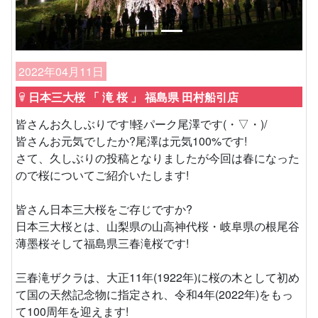
2022年04月11日
日本三大桜 「 滝 桜 」 福島県 田村船引店
皆さんお久しぶりです!軽パーク尾澤です(・▽・)/
皆さんお元気でしたか?尾澤は元気100%です!
さて、久しぶりの投稿となりましたが今回は春になった
ので桜についてご紹介いたします!
皆さん日本三大桜をご存じですか?
日本三大桜とは、山梨県の山高神代桜・岐阜県の根尾谷
薄墨桜そして福島県三春滝桜です!
三春滝ザクラは、大正11年(1922年)に桜の木として初め
て国の天然記念物に指定され、令和4年(2022年)をもっ
て100周年を迎えます!