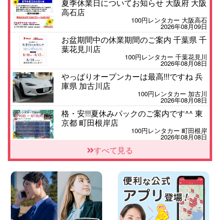
夏季休業日についてお知らせ 大阪府 大阪
高石店
100円レンタカー 大阪高石
2026年08月09日
お盆期間中の休業期間のご案内 千葉県 千
葉花見川店
100円レンタカー 千葉花見川
2026年08月08日
やっぱりオープンカーは最高!!!ですね 兵
庫県 加古川店
100円レンタカー 加古川
2026年08月08日
格・安!!!夏休みパックのご案内です^^ 東
京都 町田根岸店
100円レンタカー 町田根岸
2026年08月08日
「お得」お盆限定特別料金!! 兵庫県 神戸
すべて見る
西区枝吉店
100円レンタカー 神戸西区枝吉
2026年08月08日
お盆シーズン空きあり!!100円レンタカー
兵庫駅前店はミニバンも安い!! 兵庫県 兵
庫駅前店
100円レンタカー 兵庫駅前
2026年08月08日