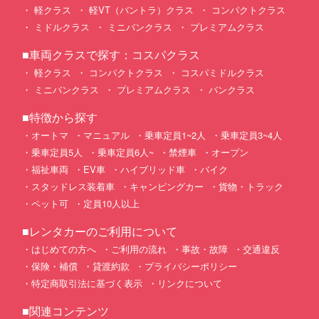
軽クラス
軽VT（バントラ）クラス
コンパクトクラス
ミドルクラス
ミニバンクラス
プレミアムクラス
■車両クラスで探す：コスパクラス
軽クラス
コンパクトクラス
コスパミドルクラス
ミニバンクラス
プレミアムクラス
バンクラス
■特徴から探す
オートマ
マニュアル
乗車定員1~2人
乗車定員3~4人
乗車定員5人
乗車定員6人~
禁煙車
オープン
福祉車両
EV車
ハイブリッド車
バイク
スタッドレス装着車
キャンピングカー
貨物・トラック
ペット可
定員10人以上
■レンタカーのご利用について
はじめての方へ
ご利用の流れ
事故・故障
交通違反
保険・補償
貸渡約款
プライバシーポリシー
特定商取引法に基づく表示
リンクについて
■関連コンテンツ