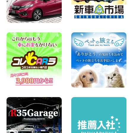
2026年08月07日
楽しい佐渡旅行を守るために!安全運転の
お願い 新潟県 両津店
100円レンタカー 両津
2026年08月07日
日産セレナが新入荷!!中川かの里店!! 愛知
県 中川かの里店
100円レンタカー 中川かの里
2026年08月07日
☆ 夏休みクーポン登場!最大9,500円おト
ク! ☆ 鳥取県 鳥取青谷店
100円レンタカー 鳥取青谷
2026年08月07日
夏季休暇のお知らせ 東京都 墨田両国店
100円レンタカー 墨田両国
2026年08月07日
夏季休暇のお知らせ 東京都 墨田文花店
100円レンタカー 墨田文花
2026年08月07日
お盆も休まず営業します! 神奈川県 横浜
旭南本宿町店
100円レンタカー 横浜旭南本宿町