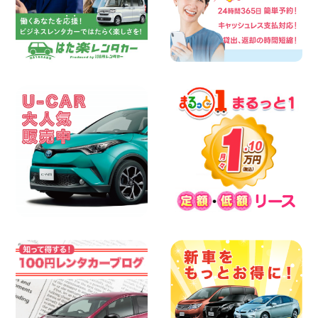
人気の『 軽 トラック 』 ご予約はお早め
に♪ 広島県 ベイシティ宇品店
100円レンタカー ベイシティ宇品
2026年08月08日
★WRX 作業紹介★ 三重県 四日市インタ
ー店
100円レンタカー 四日市インター
2026年08月08日
横浜弥生台店限定!!夏季特別キャンペーン
のお知らせ!! 神奈川県 横浜弥生台店
100円レンタカー 横浜弥生台
2026年08月08日
2026三河安城店お盆休みご連絡 愛知県
三河安城店
100円レンタカー 三河安城
2026年08月08日
☆ お盆特別乗り放題プラン ☆ 埼玉県 杉
戸店
100円レンタカー 杉戸
2026年08月07日
佐渡でのドライブは安全第一!交通事故に
ご注意ください 新潟県 佐渡空港店
100円レンタカー 佐渡空港