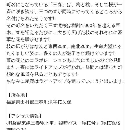
町名にもなっている「三春」は、梅と桃、そして桜が一
斉に咲き誇り、三つの春が同時にやってくるところから
名付けられたそうです!
その町名をいただく三春滝桜は樹齢1,000年を超える巨
木。春を迎えるたびに、大きく広げた枝のそれぞれに豪
華な花を咲かせます!
枝の広がりはなんと東西25m、南北20m。生命力溢れる
たくましい姿に、多くの人が魅了され続けています!
菜の花とのコラボレーションも非常に美しいので必見!!
また、夜にはライトアップが行われ、昼間とは違った幻
想的な風景を見ることもできます!
ちなみに尾澤はライトアップを狙っていこうと思います!
【所在地】
福島県田村郡三春町滝字桜久保
【アクセス情報】
JR磐越東線三春駅下車、臨時バス「滝桜号」(滝桜観桜
期間のみ)