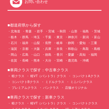
お問い合わせ
■都道府県から探す
北海道
青森
岩手
宮城
秋田
山形
福島
茨城
栃木
群馬
埼玉
千葉
東京
神奈川
新潟
富山
石川
福井
山梨
長野
岐阜
静岡
愛知
三重
滋賀
京都
大阪
兵庫
奈良
和歌山
鳥取
島根
岡山
広島
山口
徳島
香川
愛媛
高知
福岡
佐賀
長崎
熊本
大分
宮崎
鹿児島
沖縄
■車両クラスで探す：中古車クラス
軽クラス
軽VT（バントラ）クラス
コンパクトAクラス
コンパクトBクラス
ミドルクラス
ミニバンクラス
プレミアムクラス
バンクラス
店舗オリジナル
■車両クラスで探す：新車クラス
軽クラス
軽VT（バントラ）クラス
コンパクトクラス
ミドルクラス
ミニバンクラス
プレミアムクラス