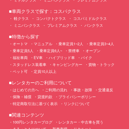
■車両クラスで探す：コスパクラス
軽クラス
コンパクトクラス
コスパミドルクラス
ミニバンクラス
プレミアムクラス
バンクラス
■特徴から探す
オートマ
マニュアル
乗車定員1~2人
乗車定員3~4人
乗車定員5人
乗車定員6人~
禁煙車
オープン
福祉車両
EV車
ハイブリッド車
バイク
スタッドレス装着車
キャンピングカー
貨物・トラック
ペット可
定員10人以上
■レンタカーのご利用について
はじめての方へ
ご利用の流れ
事故・故障
交通違反
保険・補償
貸渡約款
プライバシーポリシー
特定商取引法に基づく表示
リンクについて
■関連コンテンツ
100円レンタカーブログ
レンタカー・中古車を買う
まるっと１について
新車市場
リクルート