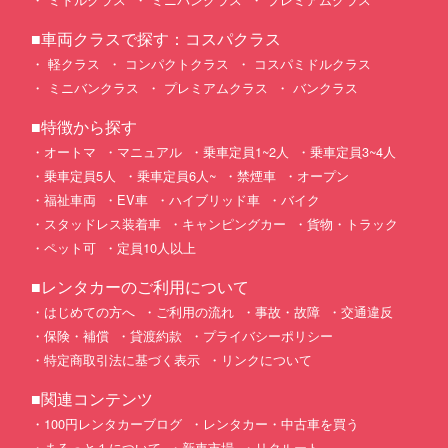
■車両クラスで探す：コスパクラス
軽クラス
コンパクトクラス
コスパミドルクラス
ミニバンクラス
プレミアムクラス
バンクラス
■特徴から探す
オートマ
マニュアル
乗車定員1~2人
乗車定員3~4人
乗車定員5人
乗車定員6人~
禁煙車
オープン
福祉車両
EV車
ハイブリッド車
バイク
スタッドレス装着車
キャンピングカー
貨物・トラック
ペット可
定員10人以上
■レンタカーのご利用について
はじめての方へ
ご利用の流れ
事故・故障
交通違反
保険・補償
貸渡約款
プライバシーポリシー
特定商取引法に基づく表示
リンクについて
■関連コンテンツ
100円レンタカーブログ
レンタカー・中古車を買う
まるっと１について
新車市場
リクルート