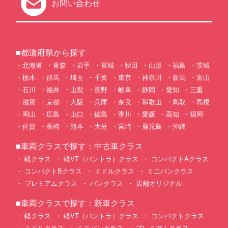
お問い合わせ
■都道府県から探す
北海道
青森
岩手
宮城
秋田
山形
福島
茨城
栃木
群馬
埼玉
千葉
東京
神奈川
新潟
富山
石川
福井
山梨
長野
岐阜
静岡
愛知
三重
滋賀
京都
大阪
兵庫
奈良
和歌山
鳥取
島根
岡山
広島
山口
徳島
香川
愛媛
高知
福岡
佐賀
長崎
熊本
大分
宮崎
鹿児島
沖縄
■車両クラスで探す：中古車クラス
軽クラス
軽VT（バントラ）クラス
コンパクトAクラス
コンパクトBクラス
ミドルクラス
ミニバンクラス
プレミアムクラス
バンクラス
店舗オリジナル
■車両クラスで探す：新車クラス
軽クラス
軽VT（バントラ）クラス
コンパクトクラス
ミドルクラス
ミニバンクラス
プレミアムクラス