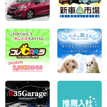
店
100円レンタカー 福島笹木野
2026年08月05日
※※超格安日額5,800円※※荷物運びに最適
の軽バンのレンタカー!! 出雲ドーム前店
島根県 出雲ドーム前店
100円レンタカー 出雲ドーム前
2026年08月05日
人気のスペイドワゴン ライトブルーで登
場です! 東京都 羽田空港店
100円レンタカー 羽田空港
2026年08月04日
お引越しに便利で最適!(禁煙車両) 香川県
坂出川津店
100円レンタカー 坂出川津
2026年08月04日
ちょっとそこまで。もっと気軽に 埼玉県
西武秩父駅前店
100円レンタカー 西武秩父駅前
2026年08月03日
圧倒的な存在感!【トヨタ・メガクルーザ
ー】を体感できるチャンスです! 千葉県
千葉北店
100円レンタカー 千葉北
2026年08月03日