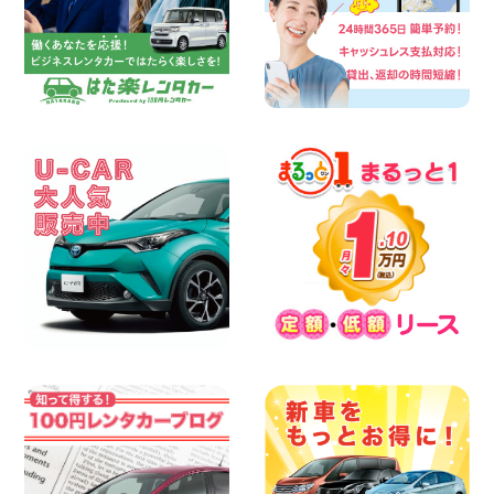
2026年08月06日
今週末空きあります☆ 大阪府 寝屋川太間
東町店
100円レンタカー 寝屋川太間東町
2026年08月06日
☆ お盆特別乗り放題プラン ☆ 埼玉県 杉
戸店
100円レンタカー 杉戸
2026年08月06日
今週末空きあります◎ カーシェア 墨田文
花店 東京都 墨田文花店
100円レンタカー 墨田文花
2026年08月06日
当社在庫車紹介【軽トラ】ハイゼットト
ラック 神奈川県 横浜旭南本宿町店
100円レンタカー 横浜旭南本宿町
2026年08月06日
横浜弥生台店限定!!夏季特別キャンペーン
のお知らせ!! 神奈川県 横浜弥生台店
100円レンタカー 横浜弥生台
2026年08月06日
ハイエースワゴンGL!!クルーズコントロ
ールが付いている〜!! 福島県 福島笹木野