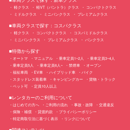
軽クラス
軽VT（バントラ）クラス
コンパクトクラス
ミドルクラス
ミニバンクラス
プレミアムクラス
■車両クラスで探す：コスパクラス
軽クラス
コンパクトクラス
コスパミドルクラス
ミニバンクラス
プレミアムクラス
バンクラス
■特徴から探す
オートマ
マニュアル
乗車定員1~2人
乗車定員3~4人
乗車定員5人
乗車定員6人~
禁煙車
オープン
福祉車両
EV車
ハイブリッド車
バイク
スタッドレス装着車
キャンピングカー
貨物・トラック
ペット可
定員10人以上
■レンタカーのご利用について
はじめての方へ
ご利用の流れ
事故・故障
交通違反
保険・補償
貸渡約款
プライバシーポリシー
特定商取引法に基づく表示
リンクについて
■関連コンテンツ