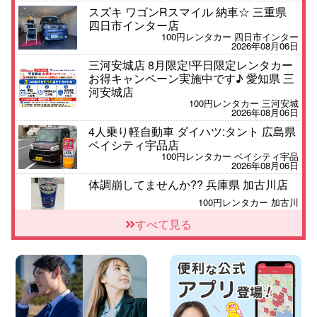
スズキ ワゴンRスマイル 納車☆ 三重県
四日市インター店
100円レンタカー 四日市インター
2026年08月06日
三河安城店 8月限定!平日限定レンタカー
お得キャンペーン実施中です♪ 愛知県 三
河安城店
100円レンタカー 三河安城
2026年08月06日
4人乗り軽自動車 ダイハツ:タント 広島県
ベイシティ宇品店
100円レンタカー ベイシティ宇品
2026年08月06日
体調崩してませんか?? 兵庫県 加古川店
100円レンタカー 加古川
2026年08月06日
すべて見る
【佐渡の夏はレンタカーで自由に!】 新潟
県 両津店
100円レンタカー 両津
2026年08月06日
佐渡空港店はお盆も休まず営業中! 新潟県
佐渡空港店
100円レンタカー 佐渡空港