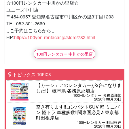
☆100円レンタカー中川かの里店☆
ユニーズ中川店
〒454-0957 愛知県名古屋市中川区かの里3丁目1203
TEL 052-301-2660
↓ご予約はこちらから↓
HP:
https://100yen-rentacar.jp/store/782.html
100円レンタカー 中川かの里店
トピックス
TOPICS
【カーシェアのレンタカーが2台になりま
した!】 岐阜県 各務原那加店
100円レンタカー 各務原那加
2026年08月06日
空き有ります!!コンパクトSUV 軽 ミニバ
ン 軽トラ 車種多数!!関東圏必見♪ 東京都
町田根岸店
100円レンタカー 町田根岸
2026年08月06日