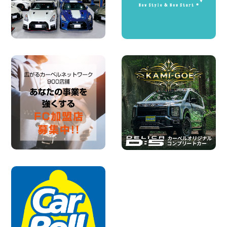
★五所川原の夏を100円レンタカーで満
喫しよう!★ 青森県 五所川原店
100円レンタカー 五所川原
2026年08月01日