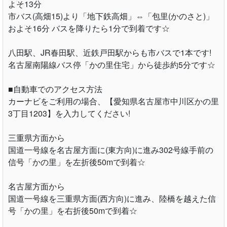
よそ13分
市バス(高畑15)より「地下鉄高畑」⇔「包里(かのさと)」
およそ16分 バスを降りたら1分で到着です☆
八田駅、JR春田駅、近鉄戸田駅からも市バスで1本です!
名古屋南陽線バス停「かの里住宅」から徒歩約5分です☆
■自動車でのアクセス方法
カーナビをご利用の場合、【愛知県名古屋市中川区かの里
3丁目1203】を入力してください!
三重県方面から
国道一号線を名古屋方面に(東方向)に進み302号線手前の
信号「かの里」を左折後50mで到着☆
名古屋方面から
国道一号線を三重県方面(西方向)に進み、陸橋を越えた信
号「かの里」を右折後50mで到着☆