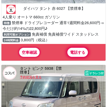
ダイハツ タント 赤 6027 【禁煙車】
4人乗り オートマ 660cc ガソリン
禁煙車 ドライブレコーダー 通常1週間料金26,600円→
特徴
今だけ約14%の22,800円♪
免責補償 免責補償ワイド スタッドレス
利用可能オプション
3,800円（税込）
24時間料金
空車確認
電話する
タント ピンク 5938 【禁
煙車】
ドラレコ付
予約状況を見る