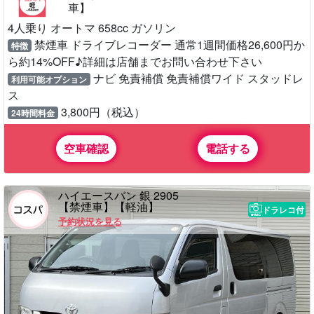
車】
4人乗り オートマ 658cc ガソリン
禁煙車 ドライブレコーダー 通常1週間価格26,600円か
特徴
ら約14%OFF♪詳細は店舗までお問い合わせ下さい
ナビ 免責補償 免責補償ワイド スタッドレ
利用可能オプション
ス
3,800円（税込）
24時間料金
空車確認
電話する
ハイエースバン 銀 2905
【禁煙車】【軽油】
ドラレコ付
予約状況を見る