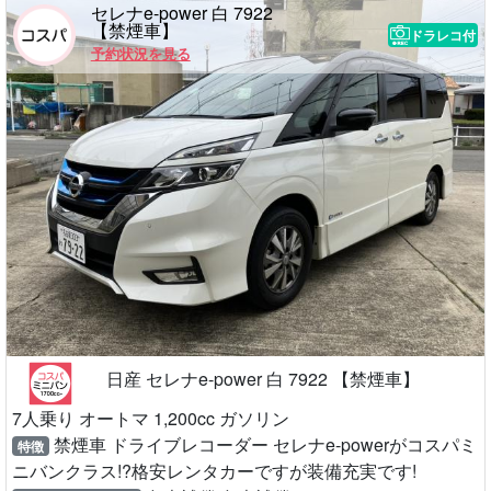
セレナe-power 白 7922
【禁煙車】
ドラレコ付
予約状況を見る
日産 セレナe-power 白 7922 【禁煙車】
7人乗り オートマ 1,200cc ガソリン
禁煙車 ドライブレコーダー セレナe-powerがコスパミ
特徴
ニバンクラス!?格安レンタカーですが装備充実です!