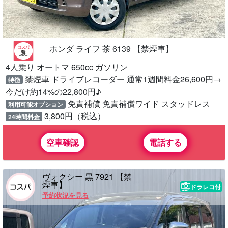
ホンダ ライフ 茶 6139 【禁煙車】
4人乗り オートマ 650cc ガソリン
禁煙車 ドライブレコーダー 通常1週間料金26,600円→
特徴
今だけ約14%の22,800円♪
免責補償 免責補償ワイド スタッドレス
利用可能オプション
3,800円（税込）
24時間料金
空車確認
電話する
ヴォクシー 黒 7921 【禁
煙車】
ドラレコ付
予約状況を見る