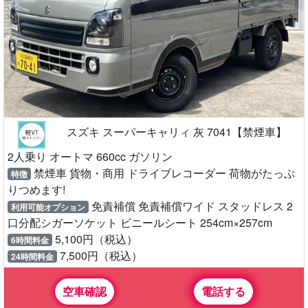
スズキ スーパーキャリィ 灰 7041【禁煙車】
2人乗り オートマ 660cc ガソリン
禁煙車 貨物・商用 ドライブレコーダー 荷物がたっぷ
特徴
りつめます!
免責補償 免責補償ワイド スタッドレス 2
利用可能オプション
口分配シガーソケット ビニールシート 254cm×257cm
5,100円（税込）
6時間料金
7,500円（税込）
24時間料金
空車確認
電話する