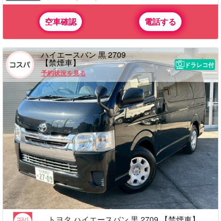
空車確認
電話する
ハイエースバン 黒 2709
【禁煙車】
ドラレコ付
予約状況を見る
トヨタ ハイエースバン 黒 2709 【禁煙車】