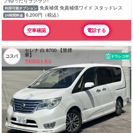
ブ!ゆったりラクラク!
免責補償 免責補償ワイド スタッドレス
利用可能オプション
6,200円（税込）
24時間料金
空車確認
電話する
セレナ 白 8700 【禁煙
車】
ドラレコ付
予約状況を見る