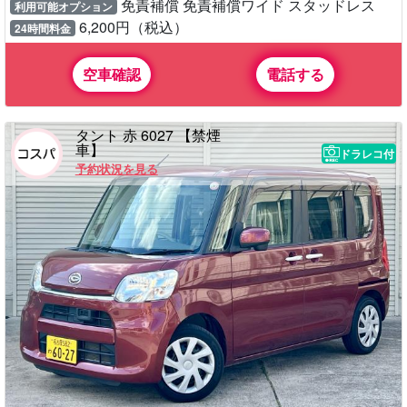
免責補償 免責補償ワイド スタッドレス
利用可能オプション
6,200円（税込）
24時間料金
空車確認
電話する
タント 赤 6027 【禁煙
車】
ドラレコ付
予約状況を見る