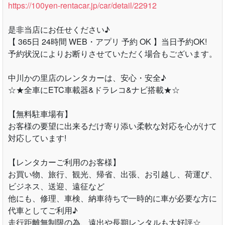
https://100yen-rentacar.jp/car/detail/22912
是非当店にお任せください♪
【 365日 24時間 WEB・アプリ 予約 OK 】当日予約OK!
予約状況によりお断りさせていただく場合もございます。
中川かの里店のレンタカーは、安心・安全♪
☆★全車にETC車載器&ドラレコ&ナビ搭載★☆
【無料駐車場有】
お客様の要望に出来るだけ寄り添い柔軟な対応を心がけて
対応しています!
【レンタカーご利用のお客様】
お買い物、旅行、観光、帰省、出張、お引越し、荷運び、
ビジネス、送迎、遠征など
他にも、修理、車検、納車待ちで一時的に車が必要な方に
代車としてご利用♪
走行距離無制限の為、遠出や長期レンタルも大好評☆