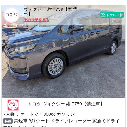
ヴォクシー 紺 7759【禁煙
車】
ドラレコ付
予約状況を見る
トヨタ ヴォクシー 紺 7759【禁煙車】
7人乗り オートマ 1,800cc ガソリン
禁煙車 3列シート ドライブレコーダー 家族でドライ
特徴