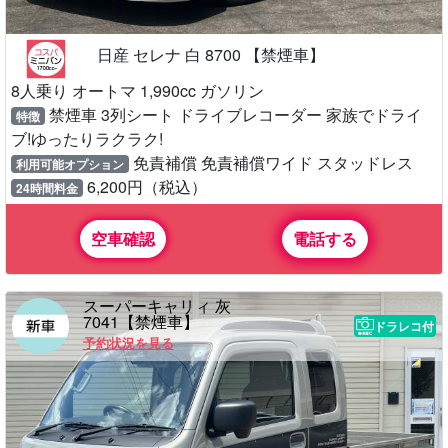
日産 セレナ 白 8700 【禁煙車】
8人乗り オートマ 1,990cc ガソリン
禁煙車 3列シート ドライブレコーダー 家族でドライ
特徴
ブ!ゆったりラクラク!
免責補償 免責補償ワイド スタッドレス
利用可能オプション
6,200円（税込）
24時間料金
空車確認
電話する
スーパーキャリィ 灰
7041【禁煙車】
ドラレコ付
予約状況を見る