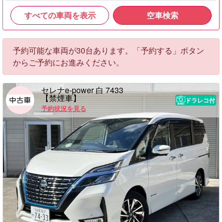
すべての車両を表示
空車検索
予約可能な車両が30台あります。「予約する」ボタン
からご予約にお進みください。
セレナe-power 白 7433
【禁煙車】
ドラレコ付
予約状況を見る