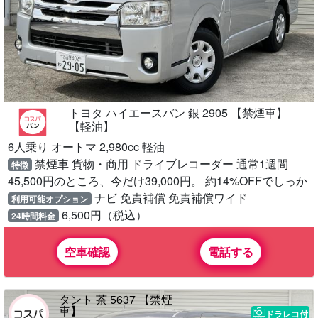
トヨタ ハイエースバン 銀 2905 【禁煙車】
【軽油】
6人乗り オートマ 2,980cc 軽油
禁煙車 貨物・商用 ドライブレコーダー 通常1週間
特徴
45,500円のところ、今だけ39,000円。 約14%OFFでしっか
ナビ 免責補償 免責補償ワイド
利用可能オプション
6,500円（税込）
24時間料金
空車確認
電話する
タント 茶 5637 【禁煙
車】
ドラレコ付