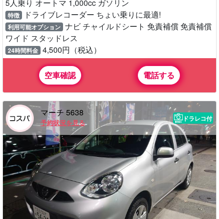
5人乗り オートマ 1,000cc ガソリン
ドライブレコーダー ちょい乗りに最適!
特徴
ナビ チャイルドシート 免責補償 免責補償
利用可能オプション
ワイド スタッドレス
4,500円（税込）
24時間料金
空車確認
電話する
マーチ 5638
ドラレコ付
予約状況を見る