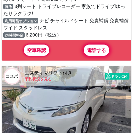
3列シート ドライブレコーダー 家族でドライブ!ゆっ
特徴
たりラクラク!
ナビ チャイルドシート 免責補償 免責補償
利用可能オプション
ワイド スタッドレス
6,200円（税込）
24時間料金
空車確認
電話する
エスティマリフト付き
ドラレコ付
予約状況を見る