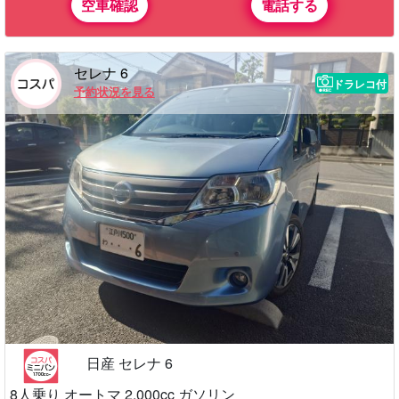
空車確認
電話する
セレナ 6
ドラレコ付
予約状況を見る
日産 セレナ 6
8人乗り オートマ 2,000cc ガソリン