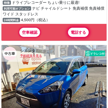
ドライブレコーダー ちょい乗りに最適!
特徴
ナビ チャイルドシート 免責補償 免責補償
利用可能オプション
ワイド スタッドレス
4,500円（税込）
24時間料金
空車確認
電話する
シエンタ
ドラレコ付
予約状況を見る