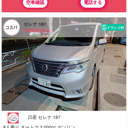
空車確認
電話する
セレナ 187
ドラレコ付
予約状況を見る
日産 セレナ 187
8人乗り オートマ 2,000cc ガソリン