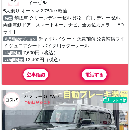
ィーゼル
5人乗り オートマ 2,750cc 軽油
禁煙車 クリーンディーゼル 貨物・商用 ディーゼル、
特徴
両側電動ドア、スマートキー、ナビ、全方位カメラ、LED
ライト
チャイルドシート 免責補償 免責補償ワイ
利用可能オプション
ド ジュニアシート バイク用ラダーレール
7,600円（税込）
6時間料金
12,400円（税込）
24時間料金
空車確認
電話する
ハスラー G 2WD
ドラレコ付
予約状況を見る