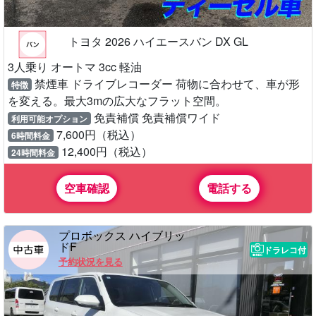
トヨタ 2026 ハイエースバン DX GL
3人乗り オートマ 3cc 軽油
禁煙車 ドライブレコーダー 荷物に合わせて、車が形
特徴
を変える。最大3mの広大なフラット空間。
免責補償 免責補償ワイド
利用可能オプション
7,600円（税込）
6時間料金
12,400円（税込）
24時間料金
空車確認
電話する
プロボックス ハイブリッ
ドF
ドラレコ付
予約状況を見る