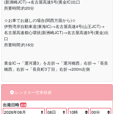
(新洲崎JCT)→名古屋高速5号(黄金IC)出口
所要時間:約20分
☆お車でお越しの場合(関西方面から)☆
伊勢湾岸自動車道(東海IC)→名古屋高速4号(山王JCT)→
名古屋高速都心環状(新洲崎JCT)→名古屋高速5号(黄金)出
口
所要時間:約16分
黄金IC→「運河通3」を左折→「運河橋西」右折→「長良
橋西」右折→「長良町3丁目」右折→200m左側
レンタカー空車検索
出発日時
必須