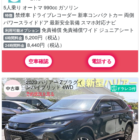
5人乗り オートマ 990cc ガソリン
禁煙車 ドライブレコーダー 新車コンパクトカー 両側
特徴
パワースライドドア 最新安全装備 スマホ対応ナビ
免責補償 免責補償ワイド ジュニアシート
利用可能オプション
5,200円（税込）
6時間料金
8,440円（税込）
24時間料金
空車確認
電話する
2023 ハリアー Zプラグイ
ンハイブリッド 4WD
ドラレコ付
予約状況を見る