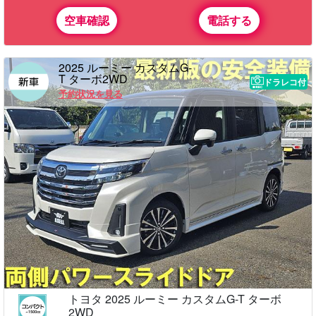
空車確認
電話する
2025 ルーミー カスタムG-
T ターボ2WD
ドラレコ付
予約状況を見る
トヨタ 2025 ルーミー カスタムG-T ターボ
2WD