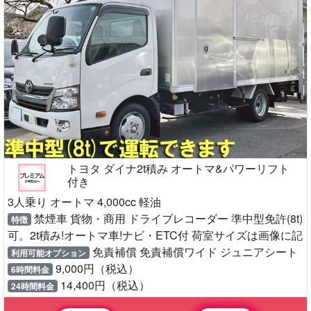
トヨタ ダイナ2t積み オートマ&パワーリフト
付き
3人乗り オートマ 4,000cc 軽油
禁煙車 貨物・商用 ドライブレコーダー 準中型免許(8t)
特徴
可。2t積み!オートマ車!ナビ・ETC付 荷室サイズは画像に記
免責補償 免責補償ワイド ジュニアシート
利用可能オプション
9,000円（税込）
6時間料金
14,400円（税込）
24時間料金