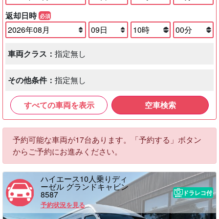
返却日時
必須
車両クラス：
指定無し
その他条件：
指定無し
すべての車両を表示
空車検索
予約可能な車両が17台あります。「予約する」ボタン
からご予約にお進みください。
ハイエース10人乗りディ
ーゼル グランドキャビン
ドラレコ付
8587
予約状況を見る