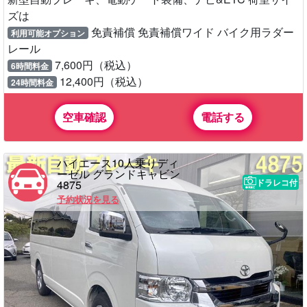
ズは
免責補償 免責補償ワイド バイク用ラダー
利用可能オプション
レール
7,600円（税込）
6時間料金
12,400円（税込）
24時間料金
空車確認
電話する
ハイエース10人乗りディ
ーゼル グランドキャビン
ドラレコ付
4875
予約状況を見る