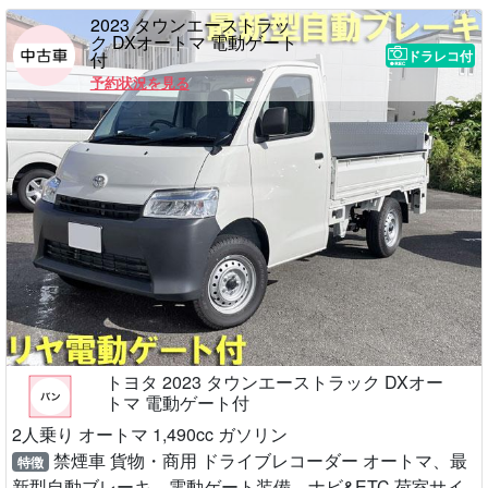
2023 タウンエーストラッ
ク DXオートマ 電動ゲート
ドラレコ付
付
予約状況を見る
トヨタ 2023 タウンエーストラック DXオー
トマ 電動ゲート付
2人乗り オートマ 1,490cc ガソリン
禁煙車 貨物・商用 ドライブレコーダー オートマ、最
特徴
新型自動ブレーキ、電動ゲート装備、ナビ&ETC 荷室サイ