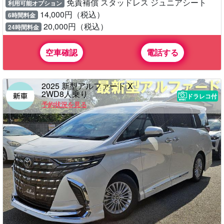
免責補償 スタッドレス ジュニアシート
利用可能オプション
14,000円（税込）
6時間料金
20,000円（税込）
24時間料金
空車確認
電話する
2025 新型アルファード X
2WD8人乗り
ドラレコ付
予約状況を見る