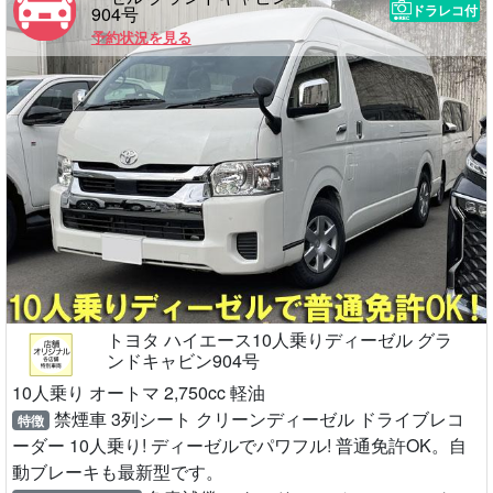
ドラレコ付
904号
予約状況を見る
トヨタ ハイエース10人乗りディーゼル グラ
ンドキャビン904号
10人乗り オートマ 2,750cc 軽油
禁煙車 3列シート クリーンディーゼル ドライブレコ
特徴
ーダー 10人乗り! ディーゼルでパワフル! 普通免許OK。自
動ブレーキも最新型です。