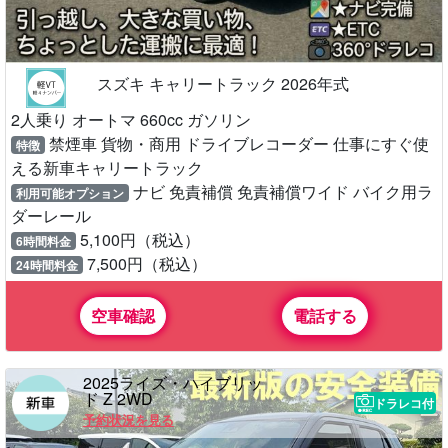
スズキ キャリートラック 2026年式
2人乗り オートマ 660cc ガソリン
禁煙車 貨物・商用 ドライブレコーダー 仕事にすぐ使
特徴
える新車キャリートラック
ナビ 免責補償 免責補償ワイド バイク用ラ
利用可能オプション
ダーレール
5,100円（税込）
6時間料金
7,500円（税込）
24時間料金
空車確認
電話する
2025ライズ・ハイブリッ
ド Z 2WD
ドラレコ付
予約状況を見る