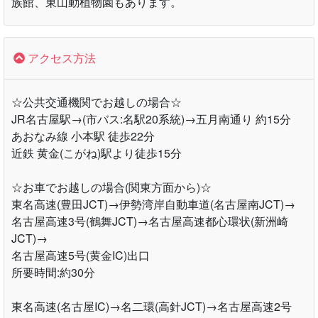
族館、東山動植物園もあります。
アクセス方法
☆公共交通機関でお越しの場合☆
JR名古屋駅→(市バス:名駅20系統)→五月南通り 約15分
あおなみ線 小本駅 徒歩22分
近鉄 黄金(こがね)駅より徒歩15分
☆お車でお越しの場合(関東方面から)☆
東名高速(豊田JCT)→伊勢湾岸自動車道(名古屋南JCT)→
名古屋高速3号(鶴舞JCT)→名古屋高速都心環状(新洲崎
JCT)→
名古屋高速5号(黄金IC)出口
所要時間:約30分
東名高速(名古屋IC)→名二環(高針JCT)→名古屋高速2号