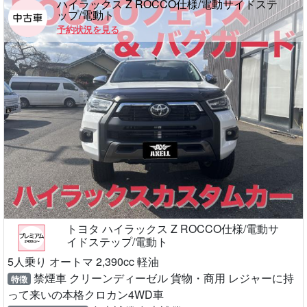
ハイラックス Z ROCCO仕様/電動サイドステ
ップ/電動ト
予約状況を見る
トヨタ ハイラックス Z ROCCO仕様/電動サ
イドステップ/電動ト
5人乗り オートマ 2,390cc 軽油
禁煙車 クリーンディーゼル 貨物・商用 レジャーに持
特徴
って来いの本格クロカン4WD車