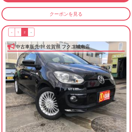
クーポンを見る
«
1
2
»
中古車販売中! 佐賀県 フクユ城南店