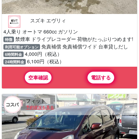
スズキ エヴリィ
4人乗り オートマ 660cc ガソリン
禁煙車 ドライブレコーダー 荷物がたっぷりつめます!
特徴
免責補償 免責補償ワイド 台車貸しだし
利用可能オプション
4,000円（税込）
6時間料金
6,100円（税込）
24時間料金
空車確認
電話する
フィット
予約状況を見る