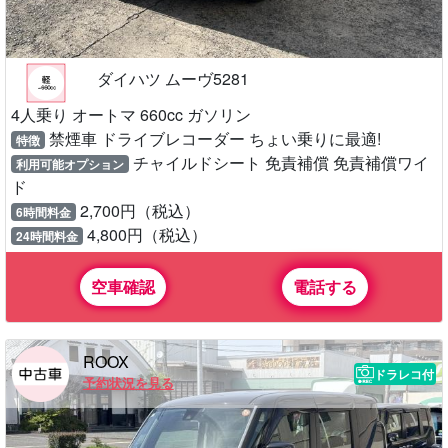
ダイハツ ムーヴ5281
4人乗り オートマ 660cc ガソリン
禁煙車 ドライブレコーダー ちょい乗りに最適!
特徴
チャイルドシート 免責補償 免責補償ワイ
利用可能オプション
ド
2,700円（税込）
6時間料金
4,800円（税込）
24時間料金
空車確認
電話する
ROOX
ドラレコ付
予約状況を見る