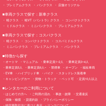
プレミアムクラス
バンクラス
店舗オリジナル
■車両クラスで探す：新車クラス
軽クラス
軽VT（バントラ）クラス
コンパクトクラス
ミドルクラス
ミニバンクラス
プレミアムクラス
■車両クラスで探す：コスパクラス
軽クラス
コンパクトクラス
コスパミドルクラス
ミニバンクラス
プレミアムクラス
バンクラス
■特徴から探す
オートマ
マニュアル
乗車定員1~2人
乗車定員3~4人
乗車定員5人
乗車定員6人~
禁煙車
オープン
福祉車両
EV車
ハイブリッド車
バイク
スタッドレス装着車
キャンピングカー
貨物・トラック
ペット可
定員10人以上
■レンタカーのご利用について
はじめての方へ
ご利用の流れ
事故・故障
交通違反
保険・補償
貸渡約款
プライバシーポリシー
特定商取引法に基づく表示
リンクについて