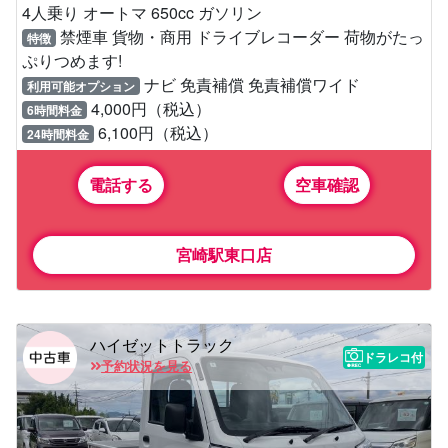
4人乗り オートマ 650cc ガソリン
禁煙車 貨物・商用 ドライブレコーダー 荷物がたっ
特徴
ぷりつめます!
ナビ 免責補償 免責補償ワイド
利用可能オプション
4,000円（税込）
6時間料金
6,100円（税込）
24時間料金
電話する
空車確認
宮崎駅東口店
ハイゼットトラック
ドラレコ付
予約状況を見る