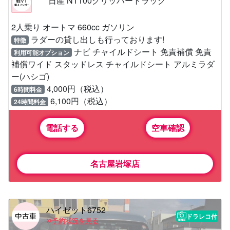
日産 NT100クリッパートラック
2人乗り オートマ 660cc ガソリン
ラダーの貸し出しも行っております!
特徴
ナビ チャイルドシート 免責補償 免責
利用可能オプション
補償ワイド スタッドレス チャイルドシート アルミラダ
ー(ハシゴ)
4,000円（税込）
6時間料金
6,100円（税込）
24時間料金
電話する
空車確認
名古屋岩塚店
ハイゼット6752
ドラレコ付
予約状況を見る