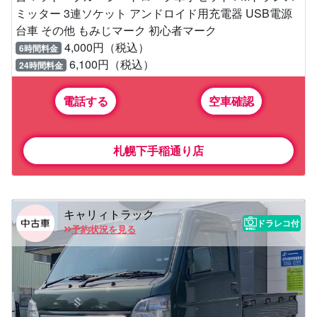
ミッター 3連ソケット アンドロイド用充電器 USB電源
台車 その他 もみじマーク 初心者マーク
4,000円（税込）
6時間料金
6,100円（税込）
24時間料金
電話する
空車確認
札幌下手稲通り店
キャリィトラック
ドラレコ付
予約状況を見る