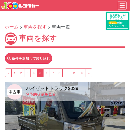
ホーム
>
車両を探す
> 車両一覧
車両を探す
条件を追加して絞り込む
«
1
2
3
4
5
6
7
8
...
11
12
»
ハイゼットトラック2039
予約状況を見る