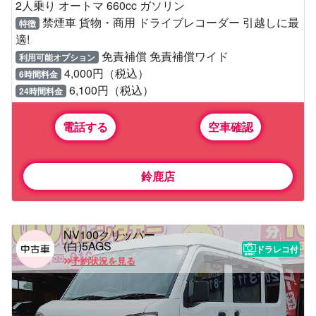
2人乗り オートマ 660cc ガソリン
禁煙車 貨物・商用 ドライブレコーダー 引越しに最
特徴
適!
免責補償 免責補償ワイド
利用可能オプション
4,000円（税込）
6時間料金
6,100円（税込）
24時間料金
電話する
空車確認
鈴鹿店
NV100クリッパー
(白)5AGS
ドラレコ付
予約状況を見る