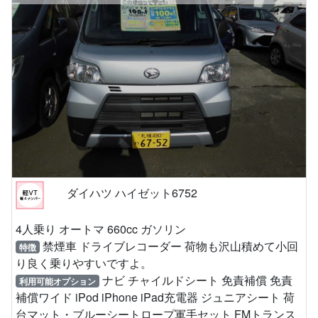
ダイハツ ハイゼット6752
4人乗り オートマ 660cc ガソリン
禁煙車 ドライブレコーダー 荷物も沢山積めて小回
特徴
り良く乗りやすいですよ。
ナビ チャイルドシート 免責補償 免責
利用可能オプション
補償ワイド iPod iPhone iPad充電器 ジュニアシート 荷
台マット・ブルーシートロープ軍手セット FMトランス