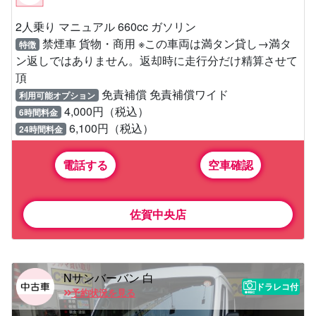
2人乗り マニュアル 660cc ガソリン
禁煙車 貨物・商用 ※この車両は満タン貸し→満タ
特徴
ン返しではありません。返却時に走行分だけ精算させて
頂
免責補償 免責補償ワイド
利用可能オプション
4,000円（税込）
6時間料金
6,100円（税込）
24時間料金
電話する
空車確認
佐賀中央店
Nサンバーバン 白
ドラレコ付
予約状況を見る