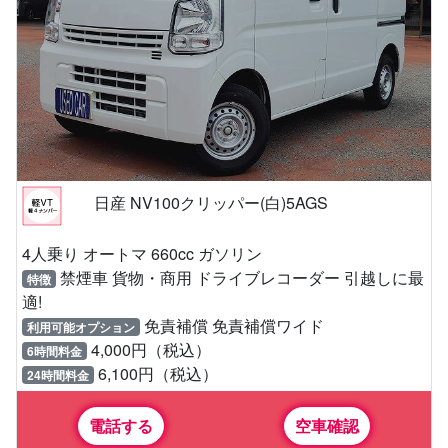
日産 NV100クリッパー(白)5AGS
4人乗り オートマ 660cc ガソリン
禁煙車 貨物・商用 ドライブレコーダー 引越しに最
特徴
適!
免責補償 免責補償ワイド
利用可能オプション
4,000円（税込）
6時間料金
6,100円（税込）
24時間料金
電話する
空車確認