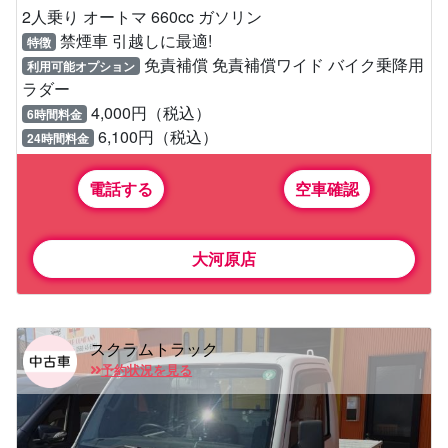
2人乗り オートマ 660cc ガソリン
禁煙車 引越しに最適!
特徴
免責補償 免責補償ワイド バイク乗降用
利用可能オプション
ラダー
4,000円（税込）
6時間料金
6,100円（税込）
24時間料金
電話する
空車確認
大河原店
スクラムトラック
予約状況を見る