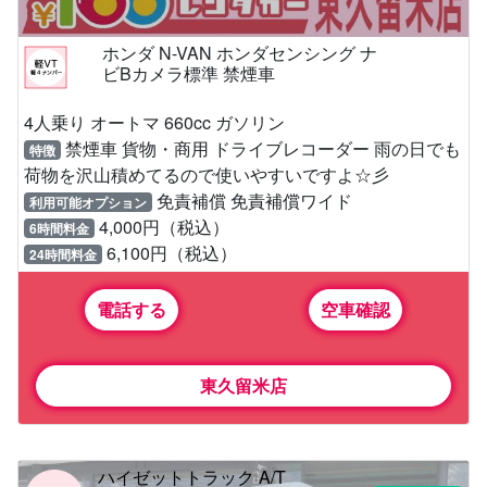
ホンダ N-VAN ホンダセンシング ナ
ビBカメラ標準 禁煙車
4人乗り オートマ 660cc ガソリン
禁煙車 貨物・商用 ドライブレコーダー 雨の日でも
特徴
荷物を沢山積めてるので使いやすいですよ☆彡
免責補償 免責補償ワイド
利用可能オプション
4,000円（税込）
6時間料金
6,100円（税込）
24時間料金
電話する
空車確認
東久留米店
ハイゼットトラック A/T