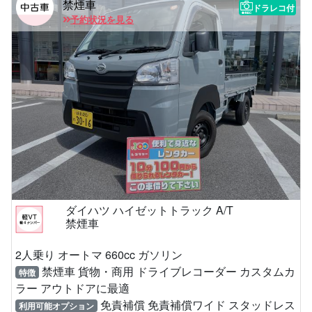
禁煙車
ドラレコ付
予約状況を見る
ダイハツ ハイゼットトラック A/T
禁煙車
2人乗り オートマ 660cc ガソリン
禁煙車 貨物・商用 ドライブレコーダー カスタムカ
特徴
ラー アウトドアに最適
免責補償 免責補償ワイド スタッドレス
利用可能オプション