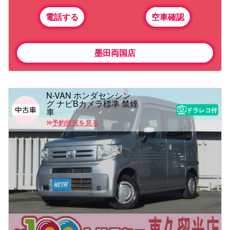
電話する
空車確認
墨田両国店
N-VAN ホンダセンシン
グ ナビBカメラ標準 禁煙
ドラレコ付
車
予約状況を見る