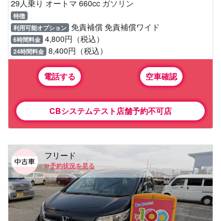
29人乗り オートマ 660cc ガソリン
特徴
免責補償 免責補償ワイド
利用可能オプション
4,800円（税込）
6時間料金
8,400円（税込）
24時間料金
電話する
空車確認
CBシステムテスト店舗予約不可店
フリード
予約状況を見る