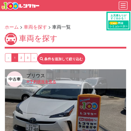
ホーム
>
車両を探す
> 車両一覧
車両を探す
«
1
2
3
»
条件を追加して絞り込む
プリウス
予約状況を見る