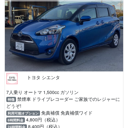
トヨタ シエンタ
7人乗り オートマ 1,500cc ガソリン
禁煙車 ドライブレコーダー ご家族でのレジャーに
特徴
どうぞ!
免責補償 免責補償ワイド
利用可能オプション
4,800円（税込）
6時間料金
8,400円（税込）
24時間料金