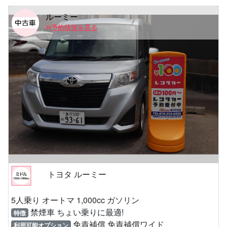
ルーミー
予約状況を見る
トヨタ ルーミー
5人乗り オートマ 1,000cc ガソリン
禁煙車 ちょい乗りに最適!
特徴
免責補償 免責補償ワイド
利用可能オプション