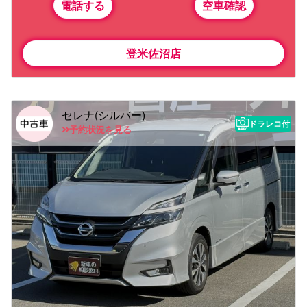
電話する
空車確認
登米佐沼店
セレナ(シルバー)
ドラレコ付
予約状況を見る