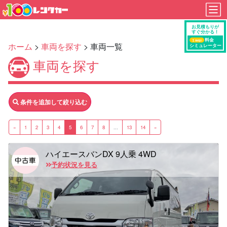
ホーム
>
車両を探す
> 車両一覧
車両を探す
条件を追加して絞り込む
«
1
2
3
4
5
6
7
8
...
13
14
»
ハイエースバンDX 9人乗 4WD
予約状況を見る