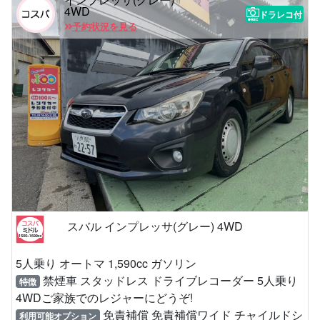
4WD
ドラレコ付
予約状況を見る
スバル インプレッサ(グレー) 4WD
5人乗り オートマ 1,590cc ガソリン
禁煙車 スタッドレス ドライブレコーダー 5人乗り
特徴
4WDご家族でのレジャーにどうぞ!
免責補償 免責補償ワイド チャイルドシ
利用可能オプション