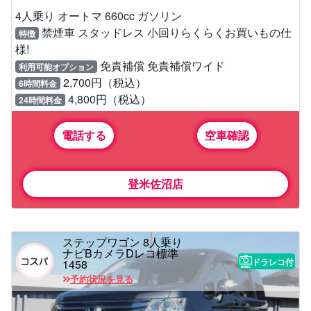
4人乗り オートマ 660cc ガソリン
禁煙車 スタッドレス 小回りらくらくお買いもの仕
特徴
様!
免責補償 免責補償ワイド
利用可能オプション
2,700円（税込）
6時間料金
4,800円（税込）
24時間料金
電話する
空車確認
登米佐沼店
ステップワゴン 8人乗り
ナビBカメラDレコ標準
ドラレコ付
1458
予約状況を見る