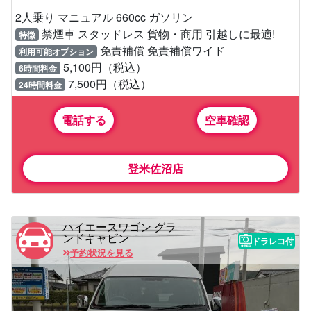
2人乗り マニュアル 660cc ガソリン
禁煙車 スタッドレス 貨物・商用 引越しに最適!
特徴
免責補償 免責補償ワイド
利用可能オプション
5,100円（税込）
6時間料金
7,500円（税込）
24時間料金
電話する
空車確認
登米佐沼店
ハイエースワゴン グラ
ンドキャビン
ドラレコ付
予約状況を見る