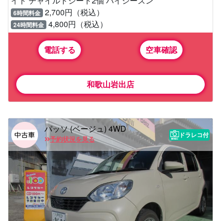
イド チャイルドシート2個 ハイシーズン
2,700円（税込）
6時間料金
4,800円（税込）
24時間料金
電話する
空車確認
和歌山岩出店
パッソ (ベージュ) 4WD
ドラレコ付
予約状況を見る