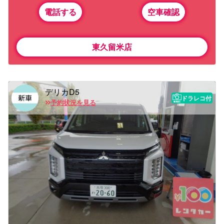
電話する
空車確認
東久留米店
デリカD5
ドラレコ付
予約状況を見る