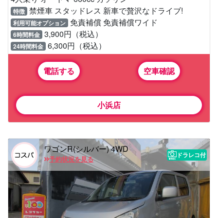
禁煙車 スタッドレス 新車で贅沢なドライブ!
特徴
免責補償 免責補償ワイド
利用可能オプション
3,900円（税込）
6時間料金
6,300円（税込）
24時間料金
電話する
空車確認
小浜店
ワゴンR(シルバー) 4WD
ドラレコ付
予約状況を見る