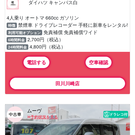
ダイハツ キャンバス白
4人乗り オートマ 660cc ガソリン
禁煙車 ドライブレコーダー 手軽に新車をレンタル!
特徴
免責補償 免責補償ワイド
利用可能オプション
2,700円（税込）
6時間料金
4,800円（税込）
24時間料金
電話する
空車確認
田川川崎店
ムーヴ
ドラレコ付
予約状況を見る