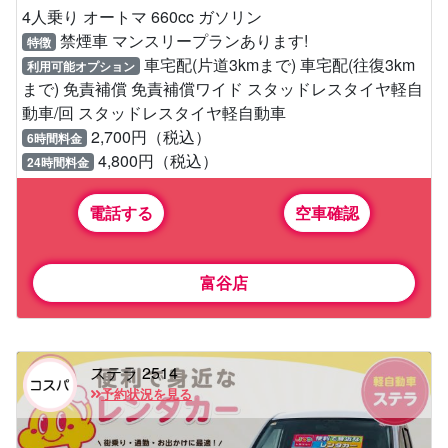
4人乗り オートマ 660cc ガソリン
禁煙車 マンスリープランあります!
特徴
車宅配(片道3kmまで) 車宅配(往復3km
利用可能オプション
まで) 免責補償 免責補償ワイド スタッドレスタイヤ軽自
動車/回 スタッドレスタイヤ軽自動車
2,700円（税込）
6時間料金
4,800円（税込）
24時間料金
電話する
空車確認
富谷店
ステラ 2514
予約状況を見る