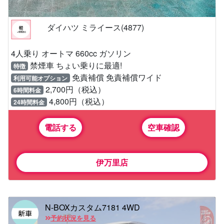
ダイハツ ミライース(4877)
4人乗り オートマ 660cc ガソリン
禁煙車 ちょい乗りに最適!
特徴
免責補償 免責補償ワイド
利用可能オプション
2,700円（税込）
6時間料金
4,800円（税込）
24時間料金
電話する
空車確認
伊万里店
N-BOXカスタム7181 4WD
予約状況を見る