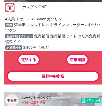
ホンダ N-ONE
4人乗り オートマ 660cc ガソリン
禁煙車 スタッドレス ドライブレコーダー 小回りバ
特徴
ツグン!
免責補償 免責補償ワイド はた楽免責補
利用可能オプション
償ワイド
3,800円（税込）
24時間料金
電話する
空車確認
長野中御所店
ムーヴキャンバス
ドラレコ付
予約状況を見る