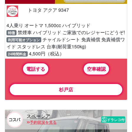
トヨタ アクア 9347
4人乗り オートマ 1,500cc ハイブリッド
禁煙車 ハイブリッド ご家族でのレジャーにどうぞ!
特徴
チャイルドシート 免責補償 免責補償ワ
利用可能オプション
イド スタッドレス 台車(耐荷重150kg)
4,500円（税込）
24時間料金
電話する
空車確認
杉戸店
スペーシア
ドラレコ付
予約状況を見る