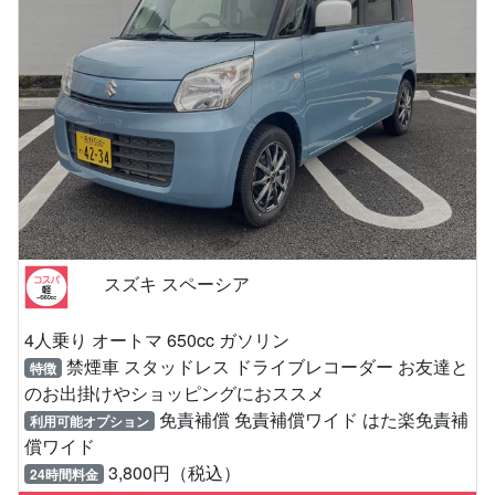
スズキ スペーシア
4人乗り オートマ 650cc ガソリン
禁煙車 スタッドレス ドライブレコーダー お友達と
特徴
のお出掛けやショッピングにおススメ
免責補償 免責補償ワイド はた楽免責補
利用可能オプション
償ワイド
3,800円（税込）
24時間料金