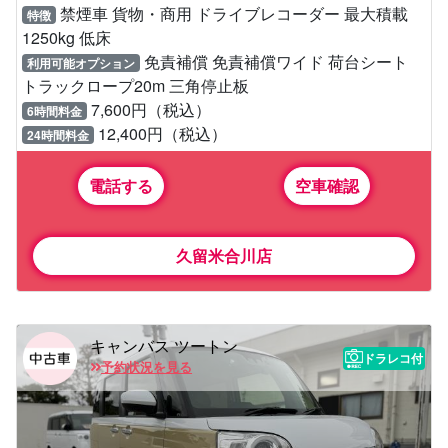
禁煙車 貨物・商用 ドライブレコーダー 最大積載
特徴
1250kg 低床
免責補償 免責補償ワイド 荷台シート
利用可能オプション
トラックロープ20m 三角停止板
7,600円（税込）
6時間料金
12,400円（税込）
24時間料金
電話する
空車確認
久留米合川店
キャンバス ツートン
ドラレコ付
予約状況を見る