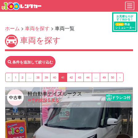
ホーム
>
車両を探す
> 車両一覧
車両を探す
条件を追加して絞り込む
«
1
2
...
38
39
40
41
42
43
44
...
49
50
»
軽自動車デイズルークス
ドラレコ付
予約状況を見る