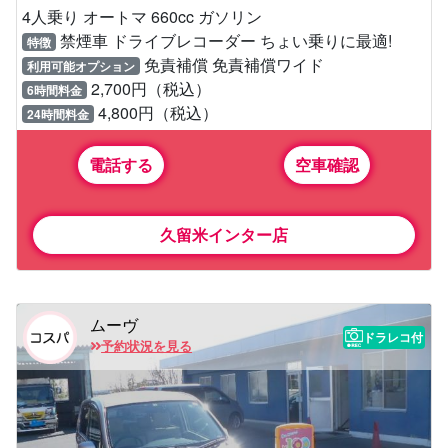
4人乗り オートマ 660cc ガソリン
禁煙車 ドライブレコーダー ちょい乗りに最適!
特徴
免責補償 免責補償ワイド
利用可能オプション
2,700円（税込）
6時間料金
4,800円（税込）
24時間料金
電話する
空車確認
久留米インター店
ムーヴ
ドラレコ付
予約状況を見る