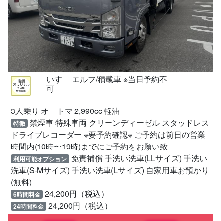
いすゞ エルフ/積載車 ※当日予約不
可
3人乗り オートマ 2,990cc 軽油
禁煙車 特殊車両 クリーンディーゼル スタッドレス
特徴
ドライブレコーダー ※要予約確認※ ご予約は前日の営業
時間内(10時〜19時)までにご予約をお願い致
免責補償 手洗い洗車(LLサイズ) 手洗い
利用可能オプション
洗車(S-Mサイズ) 手洗い洗車(Lサイズ) 自家用車お預かり
(無料)
24,200円（税込）
6時間料金
24,200円（税込）
24時間料金