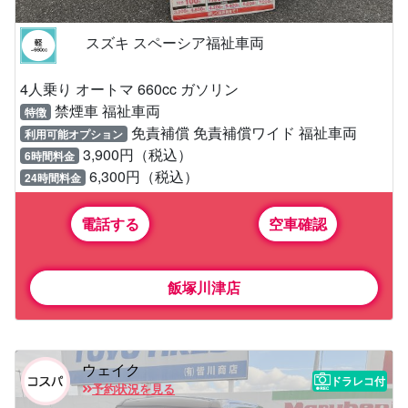
スズキ スペーシア福祉車両
4人乗り オートマ 660cc ガソリン
禁煙車 福祉車両
特徴
免責補償 免責補償ワイド 福祉車両
利用可能オプション
3,900円（税込）
6時間料金
6,300円（税込）
24時間料金
電話する
空車確認
飯塚川津店
ウェイク
ドラレコ付
予約状況を見る