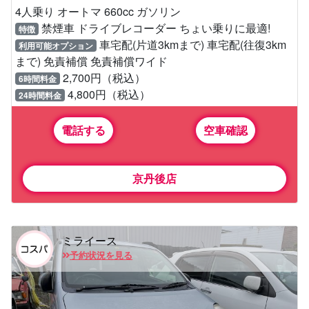
4人乗り オートマ 660cc ガソリン
禁煙車 ドライブレコーダー ちょい乗りに最適!
特徴
車宅配(片道3kmまで) 車宅配(往復3km
利用可能オプション
まで) 免責補償 免責補償ワイド
2,700円（税込）
6時間料金
4,800円（税込）
24時間料金
電話する
空車確認
京丹後店
ミライース
予約状況を見る