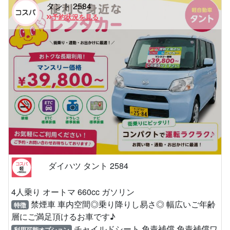
タント 2584
予約状況を見る
ダイハツ タント 2584
4人乗り オートマ 660cc ガソリン
禁煙車 車内空間◎乗り降りし易さ◎ 幅広いご年齢
特徴
層にご満足頂けるお車です♪
チャイルドシート 免責補償 免責補償ワ
利用可能オプション