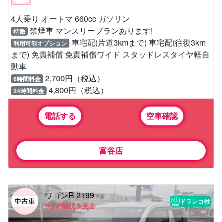
4人乗り オートマ 660cc ガソリン
禁煙車 マンスリープランあります!
特徴
車宅配(片道3kmまで) 車宅配(往復3km
利用可能オプション
まで) 免責補償 免責補償ワイド スタッドレスタイヤ軽自
動車
2,700円（税込）
6時間料金
4,800円（税込）
24時間料金
電話する
空車確認
富谷店
ワゴンR 2199
ドラレコ付
予約状況を見る