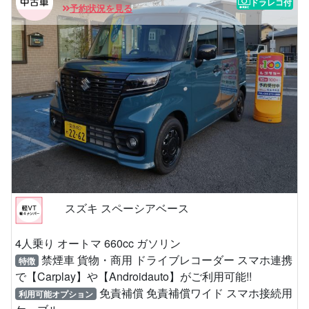
ドラレコ付
予約状況を見る
スズキ スペーシアベース
4人乗り オートマ 660cc ガソリン
禁煙車 貨物・商用 ドライブレコーダー スマホ連携
特徴
で【Carplay】や【Androidauto】がご利用可能!!
免責補償 免責補償ワイド スマホ接続用
利用可能オプション