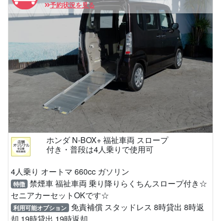
予約状況を見る
ホンダ N-BOX+ 福祉車両 スロープ
付き・普段は4人乗りで使用可
4人乗り オートマ 660cc ガソリン
禁煙車 福祉車両 乗り降りらくちんスロープ付き☆
特徴
セニアカーセットOKです☆
免責補償 スタッドレス 8時貸出 8時返
利用可能オプション
却 19時貸出 19時返却