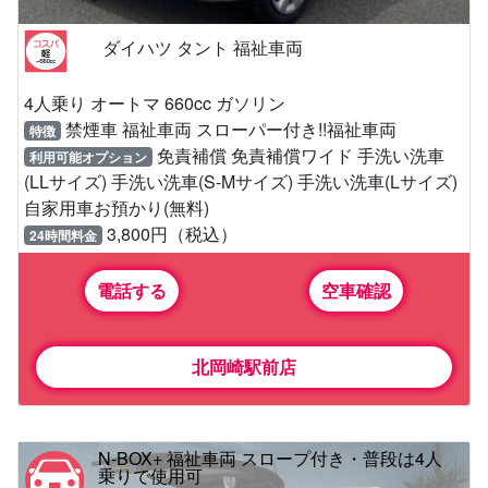
ダイハツ タント 福祉車両
4人乗り オートマ 660cc ガソリン
禁煙車 福祉車両 スローパー付き!!福祉車両
特徴
免責補償 免責補償ワイド 手洗い洗車
利用可能オプション
(LLサイズ) 手洗い洗車(S-Mサイズ) 手洗い洗車(Lサイズ)
自家用車お預かり(無料)
3,800円（税込）
24時間料金
電話する
空車確認
北岡崎駅前店
N-BOX+ 福祉車両 スロープ付き・普段は4人
乗りで使用可