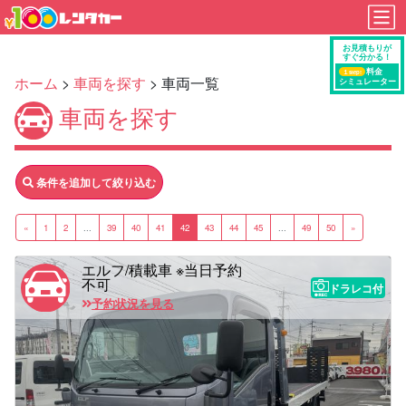
ホーム
>
車両を探す
> 車両一覧
車両を探す
条件を追加して絞り込む
«
1
2
...
39
40
41
42
43
44
45
...
49
50
»
エルフ/積載車 ※当日予約
不可
ドラレコ付
予約状況を見る