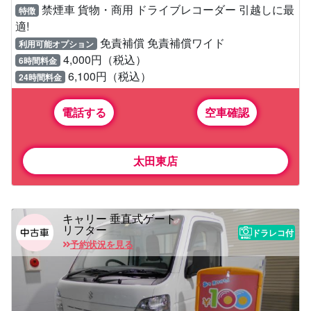
禁煙車 貨物・商用 ドライブレコーダー 引越しに最
特徴
適!
免責補償 免責補償ワイド
利用可能オプション
4,000円（税込）
6時間料金
6,100円（税込）
24時間料金
電話する
空車確認
太田東店
キャリー 垂直式ゲート
リフター
ドラレコ付
予約状況を見る