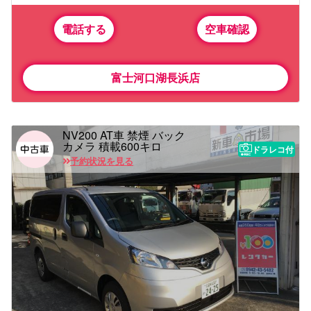
電話する
空車確認
富士河口湖長浜店
NV200 AT車 禁煙 バック
カメラ 積載600キロ
ドラレコ付
予約状況を見る