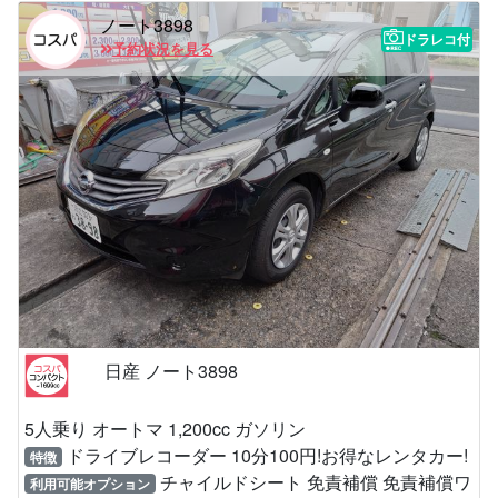
ノート3898
ドラレコ付
予約状況を見る
日産 ノート3898
5人乗り オートマ 1,200cc ガソリン
ドライブレコーダー 10分100円!お得なレンタカー!
特徴
チャイルドシート 免責補償 免責補償ワ
利用可能オプション