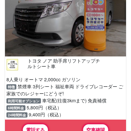
トヨタ ノア 助手席リフトアップチ
ルトシート車
8人乗り オートマ 2,000cc ガソリン
禁煙車 3列シート 福祉車両 ドライブレコーダー ご
特徴
家族でのレジャーにどうぞ!
車宅配(往復3kmまで) 免責補償
利用可能オプション
5,800円（税込）
6時間料金
9,400円（税込）
24時間料金
電話する
空車確認