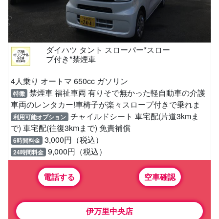
ダイハツ タント スローパー*スロー
プ付き*禁煙車
4人乗り オートマ 650cc ガソリン
禁煙車 福祉車両 有りそで無かった軽自動車の介護
特徴
車両のレンタカー!車椅子が楽々スロープ付きで乗れま
チャイルドシート 車宅配(片道3kmま
利用可能オプション
で) 車宅配(往復3kmまで) 免責補償
3,000円（税込）
6時間料金
9,000円（税込）
24時間料金
電話する
空車確認
伊万里中央店