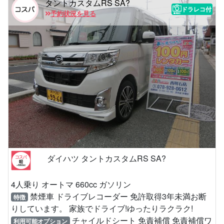
タントカスタムRS SA?
ドラレコ付
予約状況を見る
ダイハツ タントカスタムRS SA?
4人乗り オートマ 660cc ガソリン
禁煙車 ドライブレコーダー 免許取得3年未満お断
特徴
りしています。 家族でドライブ!ゆったりラクラク!
チャイルドシート 免責補償 免責補償ワ
利用可能オプション