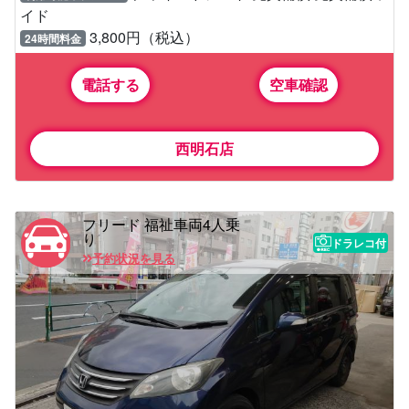
イド
3,800円（税込）
24時間料金
電話する
空車確認
西明石店
フリード 福祉車両4人乗
り
ドラレコ付
予約状況を見る