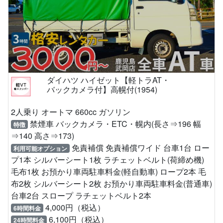
ダイハツ ハイゼット【軽トラAT・
バックカメラ付】高幌付(1954)
2人乗り オートマ 660cc ガソリン
禁煙車 バックカメラ・ETC・幌内(長さ⇒196 幅
特徴
⇒140 高さ⇒173)
免責補償 免責補償ワイド 台車1台 ロー
利用可能オプション
プ1本 シルバーシート1枚 ラチェットベルト(荷締め機)
毛布1枚 お預かり車両駐車料金(軽自動車) ロープ2本 毛
布2枚 シルバーシート2枚 お預かり車両駐車料金(普通車)
台車2台 スロープ ラチェットベルト2本
4,000円（税込）
6時間料金
6,100円（税込）
24時間料金