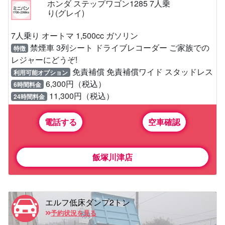
ホンダ ステップワゴン1285 7人乗
り(グレイ)
7人乗り オートマ 1,500cc ガソリン
禁煙車 3列シート ドライブレコーダー ご家族での
特徴
レジャーにどうぞ!
免責補償 免責補償ワイド スタッドレス
利用可能オプション
6,300円（税込）
6時間料金
11,300円（税込）
24時間料金
電話する
空車確認
飯塚川津店
エルフ低床ダンプ2トン
予約状況を見る