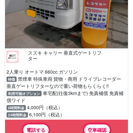
スズキ キャリー 垂直式ゲートリフ
ター
2人乗り オートマ 660cc ガソリン
禁煙車 特殊車両 貨物・商用 ドライブレコーダー
特徴
垂直ゲートリフターなので重い荷物もらくらく!!
車宅配(往復3kmまで) 免責補償 免責補
利用可能オプション
償ワイド
4,000円（税込）
6時間料金
6,100円（税込）
24時間料金
電話する
空車確認