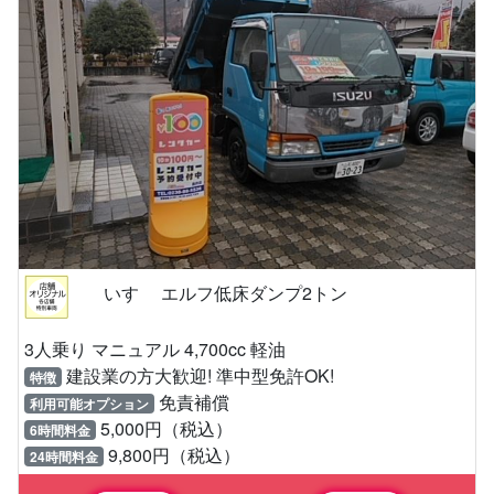
いすゞ エルフ低床ダンプ2トン
3人乗り マニュアル 4,700cc 軽油
建設業の方大歓迎! 準中型免許OK!
特徴
免責補償
利用可能オプション
5,000円（税込）
6時間料金
9,800円（税込）
24時間料金