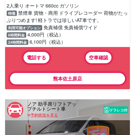
2人乗り オートマ 660cc ガソリン
禁煙車 貨物・商用 ドライブレコーダー 荷物がたっ
特徴
ぷりつめます! 軽トラでは珍しいAT車です。
免責補償 免責補償ワイド
利用可能オプション
4,000円（税込）
6時間料金
6,100円（税込）
24時間料金
電話する
空車確認
熊本佐土原店
ノア 助手席リフトアッ
プチルトシート車
ドラレコ付
予約状況を見る