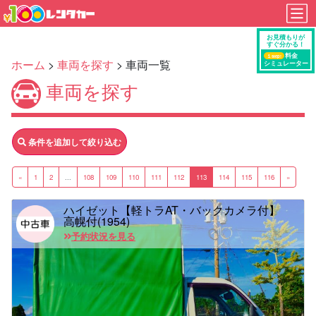
ホーム
>
車両を探す
> 車両一覧
車両を探す
条件を追加して絞り込む
«
1
2
...
108
109
110
111
112
113
114
115
116
»
ハイゼット【軽トラAT・バックカメラ付】
高幌付(1954)
予約状況を見る