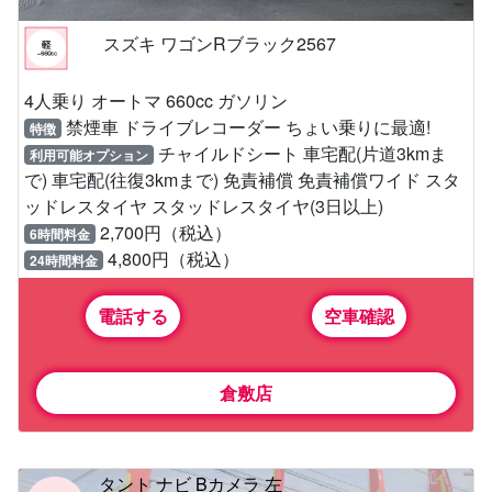
スズキ ワゴンRブラック2567
4人乗り オートマ 660cc ガソリン
禁煙車 ドライブレコーダー ちょい乗りに最適!
特徴
チャイルドシート 車宅配(片道3kmま
利用可能オプション
で) 車宅配(往復3kmまで) 免責補償 免責補償ワイド スタ
ッドレスタイヤ スタッドレスタイヤ(3日以上)
2,700円（税込）
6時間料金
4,800円（税込）
24時間料金
電話する
空車確認
倉敷店
タント ナビ Bカメラ 左