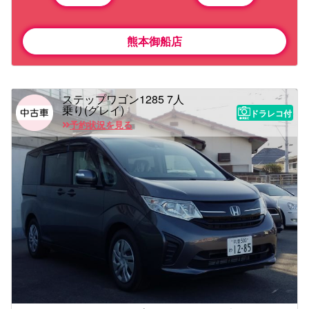
熊本御船店
ステップワゴン1285 7人
乗り(グレイ)
ドラレコ付
予約状況を見る