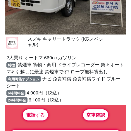
スズキ キャリートラック (KCスペシ
ャル)
2人乗り オートマ 660cc ガソリン
禁煙車 貨物・商用 ドライブレコーダー 楽々オート
特徴
マ♪ 引越しに最適 禁煙車です! ロープ無料貸出し
ナビ 免責補償 免責補償ワイド ブルー
利用可能オプション
シート
4,000円（税込）
6時間料金
6,100円（税込）
24時間料金
電話する
空車確認