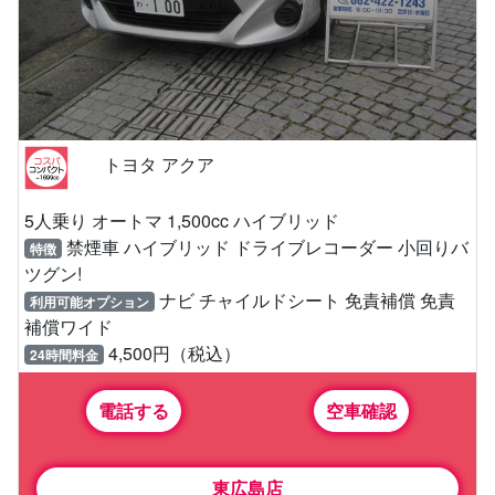
トヨタ アクア
5人乗り オートマ 1,500cc ハイブリッド
禁煙車 ハイブリッド ドライブレコーダー 小回りバ
特徴
ツグン!
ナビ チャイルドシート 免責補償 免責
利用可能オプション
補償ワイド
4,500円（税込）
24時間料金
電話する
空車確認
東広島店