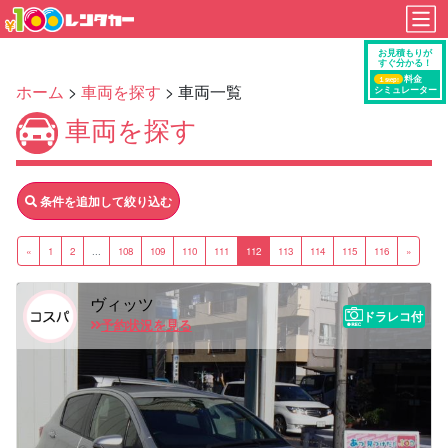
ホーム
>
車両を探す
> 車両一覧
車両を探す
条件を追加して絞り込む
«
1
2
...
108
109
110
111
112
113
114
115
116
»
ヴィッツ
ドラレコ付
予約状況を見る