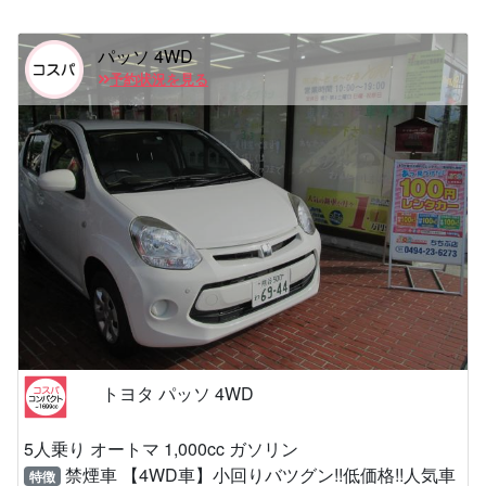
パッソ 4WD
予約状況を見る
トヨタ パッソ 4WD
5人乗り オートマ 1,000cc ガソリン
禁煙車 【4WD車】小回りバツグン!!低価格!!人気車
特徴