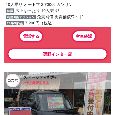
10人乗り オートマ 2,700cc ガソリン
広々ゆったり 10人乗り!
特徴
免責補償 免責補償ワイド
利用可能オプション
7,200円（税込）
24時間料金
電話する
空車確認
栗野インター店
スペーシア※禁煙※
予約状況を見る