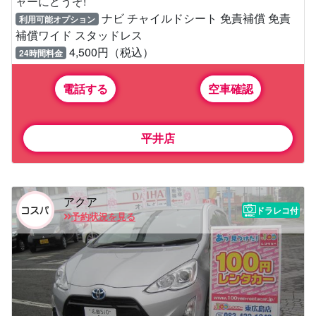
ャーにどうぞ!
ナビ チャイルドシート 免責補償 免責
利用可能オプション
補償ワイド スタッドレス
4,500円（税込）
24時間料金
電話する
空車確認
平井店
アクア
ドラレコ付
予約状況を見る