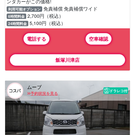
ンタカーがこの価格!
免責補償 免責補償ワイド
利用可能オプション
2,700円（税込）
6時間料金
5,100円（税込）
24時間料金
電話する
空車確認
飯塚川津店
ムーブ
ドラレコ付
予約状況を見る