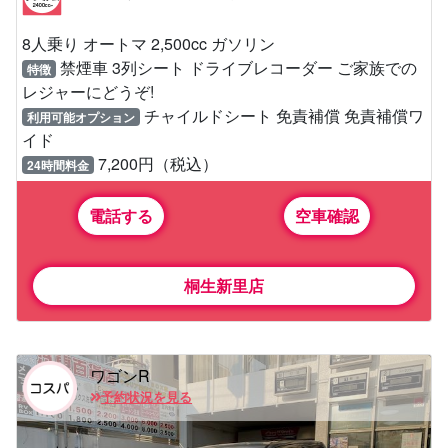
8人乗り オートマ 2,500cc ガソリン
禁煙車 3列シート ドライブレコーダー ご家族での
特徴
レジャーにどうぞ!
チャイルドシート 免責補償 免責補償ワ
利用可能オプション
イド
7,200円（税込）
24時間料金
電話する
空車確認
桐生新里店
ワゴンR
予約状況を見る