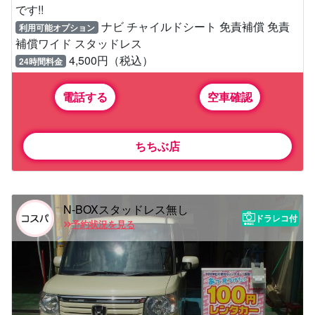
です!!
ナビ チャイルドシート 免責補償 免責
利用可能オプション
補償ワイド スタッドレス
4,500円（税込）
24時間料金
電話する
空車確認
ちちぶ店
N-BOXスタッドレス無し
ドラレコ付
予約状況を見る