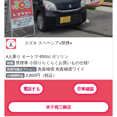
スズキ スペーシア※禁煙※
4人乗り オートマ 650cc ガソリン
禁煙車 小回りらくらくお買いもの仕様!
特徴
免責補償 免責補償ワイド
利用可能オプション
3,800円（税込）
24時間料金
電話する
空車確認
米子両三柳店