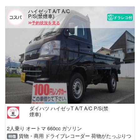
ハイゼッT A/T A/C
P/S(禁煙車)
ドラレコ付
予約状況を見る
ダイハツ ハイゼッT A/T A/C P/S(禁
煙車)
2人乗り オートマ 660cc ガソリン
貨物・商用 ドライブレコーダー 荷物がたっぷりつ
特徴