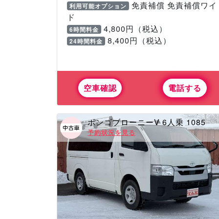
免責補償 免責補償ワイ
利用可能オプション
ド
4,800円（税込）
6時間料金
8,400円（税込）
24時間料金
空車確認
電話する
ボンゴブローニーV 6人乗 1085
予約状況を見る