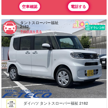
空車確認
電話する
タントスローパー福祉
2182
ドラレコ付
予約状況を見る
ダイハツ タントスローパー福祉 2182