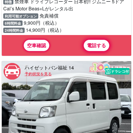
禁煙車 ドライブレコーダー 日本初!! ジムニー 5ドア
特徴
Cal’s Motor Beas+Lがレンタル出
免責補償
利用可能オプション
9,900円（税込）
6時間料金
14,900円（税込）
24時間料金
空車確認
電話する
ハイゼットバン福祉 14
ドラレコ付
予約状況を見る