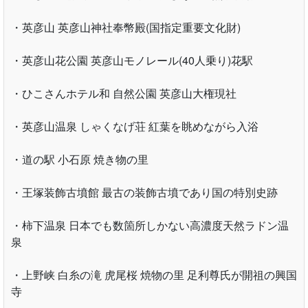
・英彦山 英彦山神社奉幣殿(国指定重要文化財)
・英彦山花公園 英彦山モノレール(40人乗り)花駅
・ひこさんホテル和 自然公園 英彦山大権現社
・英彦山温泉 しゃくなげ荘 紅葉を眺めながら入浴
・道の駅 小石原 焼き物の里
・王塚装飾古墳館 最古の装飾古墳であり国の特別史跡
・柿下温泉 日本でも数箇所しかない高濃度天然ラドン温
泉
・上野峡 白糸の滝 虎尾桜 焼物の里 足利尊氏が開祖の興国
寺