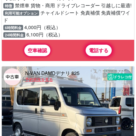
禁煙車 貨物・商用 ドライブレコーダー 引越しに最適!
特徴
チャイルドシート 免責補償 免責補償ワイ
利用可能オプション
ド
4,000円（税込）
6時間料金
6,100円（税込）
24時間料金
空車確認
電話する
N-VAN DAMDデナリ 825
ドラレコ付
予約状況を見る