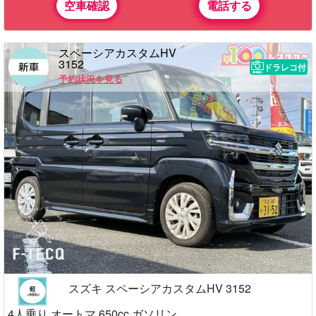
空車確認
電話する
スペーシアカスタムHV
3152
ドラレコ付
予約状況を見る
スズキ スペーシアカスタムHV 3152
4人乗り オートマ 650cc ガソリン