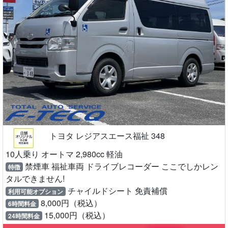
トヨタ レジアスエース福祉 348
10人乗り オートマ 2,980cc 軽油
禁煙車 福祉車両 ドライブレコーダー ここでしかレン
特徴
タルできません!
チャイルドシート 免責補償
利用可能オプション
8,000円（税込）
6時間料金
15,000円（税込）
24時間料金