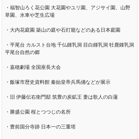
・福智山ろく花公園 大花園やユリ園、アジサイ園、山野
草園、水車や芝生広場
・大内花庭園 築山の庭や石灯籠などのある日本庭園
・平尾台 カルスト台地 千仏鍾乳洞 目白鍾乳洞 牡鹿鍾乳洞
平尾台自然の郷
・嘉穂劇場 全国座長大会
・飯塚市歴史資料館 秦始皇帝兵馬俑などが展示
・旧 伊藤伝右衛門邸 筑豊の炭鉱王 妻は歌人の白蓮
・勝盛公園 桜とつつじの名所
・豊前国分寺跡 日本一の三重塔