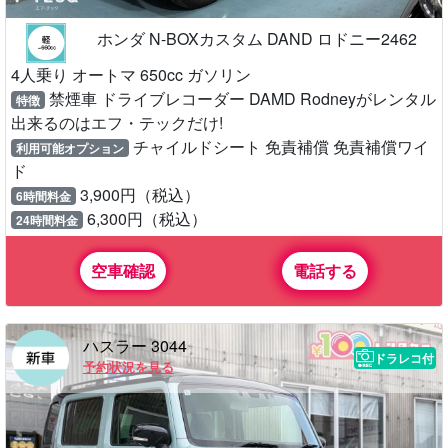
ホンダ N-BOXカスタム DAND ロドニー2462
4人乗り オートマ 650cc ガソリン
禁煙車 ドライブレコーダー DAMD Rodneyがレンタル
特徴
出来るのはエフ・テックだけ!
チャイルドシート 免責補償 免責補償ワイ
利用可能オプション
ド
3,900円（税込）
6時間料金
6,300円（税込）
24時間料金
空車確認
電話する
ハスラー 3044
ドラレコ付
予約状況を見る