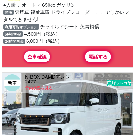
4人乗り オートマ 650cc ガソリン
禁煙車 福祉車両 ドライブレコーダー ここでしかレン
特徴
タルできません!
チャイルドシート 免責補償
利用可能オプション
4,500円（税込）
6時間料金
6,800円（税込）
24時間料金
空車確認
電話する
N-BOX DAMDアンジー
2477
ドラレコ付
予約状況を見る