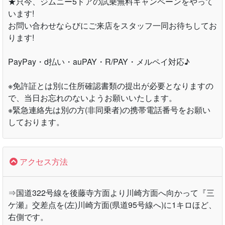
★只今、ジムニー5ドアの試乗無料キャンペーンをやって
います!
お問い合わせならびにご来店をスタッフ一同お待ちしてお
ります!
PayPay・d払い・auPAY・R/PAY・メルペイ対応♪
※免許証とは別に住所確認書類の提出が必要となりますの
で、当日お忘れのないようお願いいたします。
※緊急連絡先は別の方(非同乗者)の携帯電話番号をお願い
しております。
アクセス方法
⇒国道322号線を後藤寺方面より川崎方面へ向かって『三
ケ瀬』交差点を(左)川崎方面(県道95号線へ)に1キロほど、
右側です。