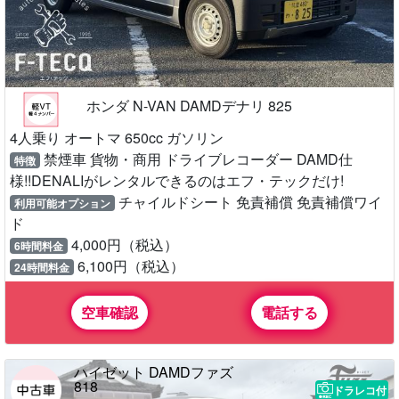
ホンダ N-VAN DAMDデナリ 825
4人乗り オートマ 650cc ガソリン
禁煙車 貨物・商用 ドライブレコーダー DAMD仕
特徴
様!!DENALIがレンタルできるのはエフ・テックだけ!
チャイルドシート 免責補償 免責補償ワイ
利用可能オプション
ド
4,000円（税込）
6時間料金
6,100円（税込）
24時間料金
空車確認
電話する
ハイゼット DAMDファズ
818
ドラレコ付