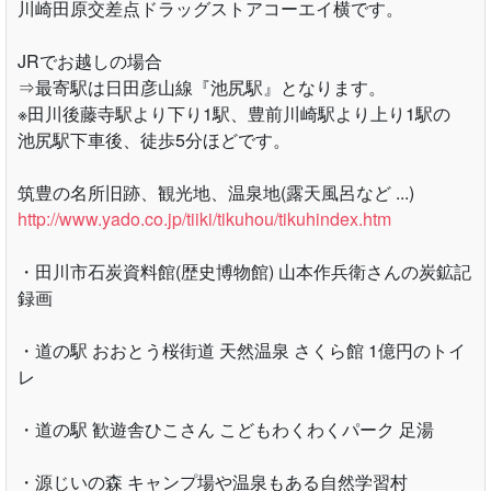
川崎田原交差点ドラッグストアコーエイ横です。
JRでお越しの場合
⇒最寄駅は日田彦山線『池尻駅』となります。
※田川後藤寺駅より下り1駅、豊前川崎駅より上り1駅の
池尻駅下車後、徒歩5分ほどです。
筑豊の名所旧跡、観光地、温泉地(露天風呂など ...)
http://www.yado.co.jp/tiiki/tikuhou/tikuhindex.htm
・田川市石炭資料館(歴史博物館) 山本作兵衛さんの炭鉱記
録画
・道の駅 おおとう桜街道 天然温泉 さくら館 1億円のトイ
レ
・道の駅 歓遊舎ひこさん こどもわくわくパーク 足湯
・源じいの森 キャンプ場や温泉もある自然学習村