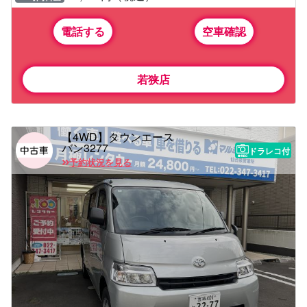
電話する
空車確認
若狭店
【4WD】タウンエース
バン3277
ドラレコ付
予約状況を見る