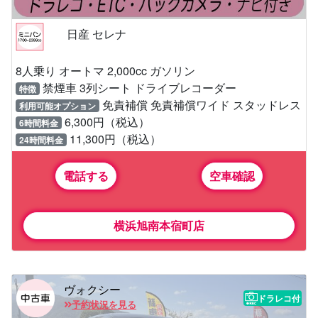
日産 セレナ
8人乗り オートマ 2,000cc ガソリン
禁煙車 3列シート ドライブレコーダー
特徴
免責補償 免責補償ワイド スタッドレス
利用可能オプション
6,300円（税込）
6時間料金
11,300円（税込）
24時間料金
電話する
空車確認
横浜旭南本宿町店
ヴォクシー
ドラレコ付
予約状況を見る