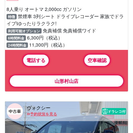
8人乗り オートマ 2,000cc ガソリン
禁煙車 3列シート ドライブレコーダー 家族でドラ
特徴
イブ!ゆったりラクラク!
免責補償 免責補償ワイド
利用可能オプション
6,300円（税込）
6時間料金
11,300円（税込）
24時間料金
電話する
空車確認
山形村山店
ヴォクシー
ドラレコ付
予約状況を見る