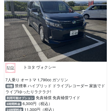
トヨタ ヴォクシー
7人乗り オートマ 1,790cc ガソリン
禁煙車 ハイブリッド ドライブレコーダー 家族でド
特徴
ライブ!ゆったりラクラク!
免責補償 免責補償ワイド
利用可能オプション
6,300円（税込）
6時間料金
11,300円（税込）
24時間料金