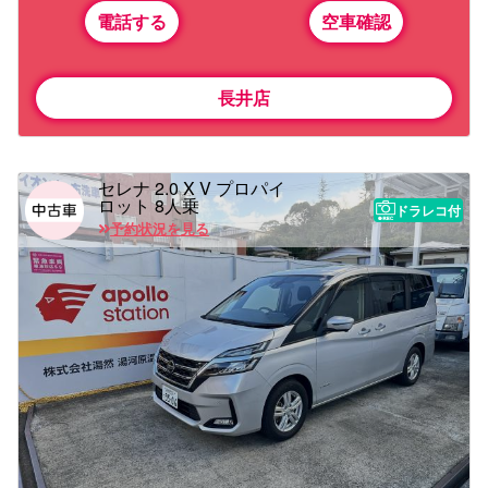
電話する
空車確認
長井店
セレナ 2.0 X V プロパイ
ロット 8人乗
ドラレコ付
予約状況を見る