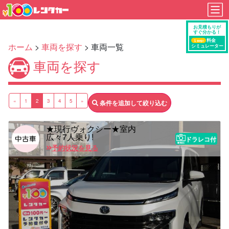
ホーム
>
車両を探す
> 車両一覧
車両を探す
«
1
2
3
4
5
»
条件を追加して絞り込む
★現行ヴォクシー★室内
広々7人乗り!
ドラレコ付
予約状況を見る