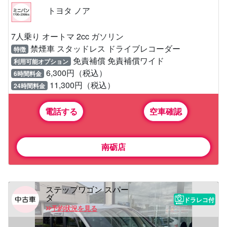
トヨタ ノア
7人乗り オートマ 2cc ガソリン
禁煙車 スタッドレス ドライブレコーダー
特徴
免責補償 免責補償ワイド
利用可能オプション
6,300円（税込）
6時間料金
11,300円（税込）
24時間料金
電話する
空車確認
南砺店
ステップワゴン スパー
ダ
ドラレコ付
予約状況を見る