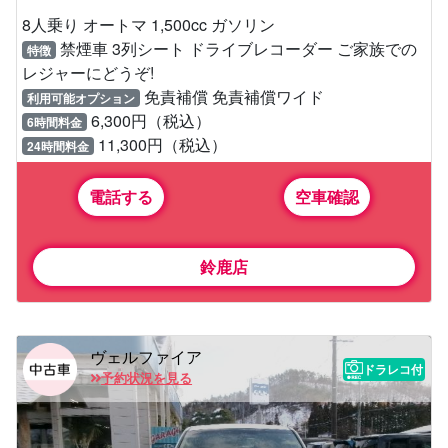
8人乗り オートマ 1,500cc ガソリン
禁煙車 3列シート ドライブレコーダー ご家族での
特徴
レジャーにどうぞ!
免責補償 免責補償ワイド
利用可能オプション
6,300円（税込）
6時間料金
11,300円（税込）
24時間料金
電話する
空車確認
鈴鹿店
ヴェルファイア
ドラレコ付
予約状況を見る