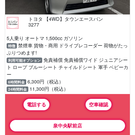
トヨタ 【4WD】タウンエースバン
3277
5人乗り オートマ 1,500cc ガソリン
禁煙車 貨物・商用 ドライブレコーダー 荷物がたっ
特徴
ぷりつめます!
免責補償 免責補償ワイド ジュニアシー
利用可能オプション
ト ロープ ブルーシート チャイルドシート 軍手 ベビーカ
ー
6,300円（税込）
6時間料金
11,300円（税込）
24時間料金
電話する
空車確認
泉中央駅前店