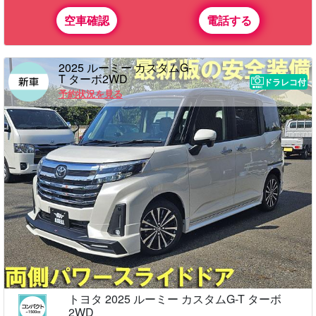
空車確認
電話する
2025 ルーミー カスタムG-
T ターボ2WD
ドラレコ付
予約状況を見る
トヨタ 2025 ルーミー カスタムG-T ターボ
2WD