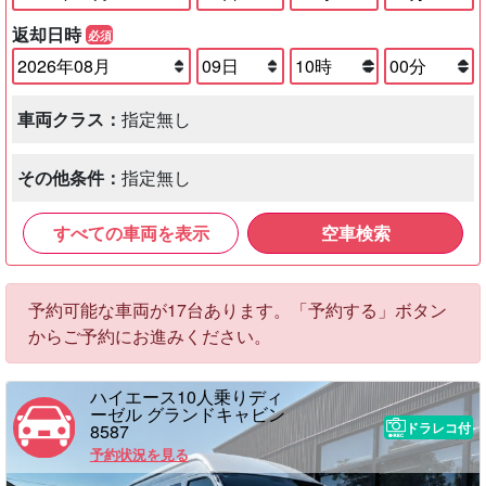
返却日時
必須
車両クラス：
指定無し
その他条件：
指定無し
すべての車両を表示
空車検索
予約可能な車両が17台あります。「予約する」ボタン
からご予約にお進みください。
ハイエース10人乗りディ
ーゼル グランドキャビン
ドラレコ付
8587
予約状況を見る