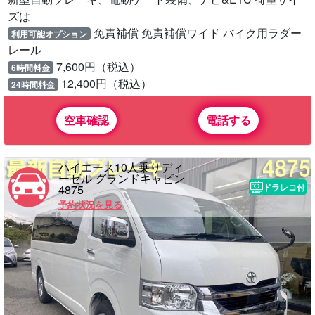
ズは
免責補償 免責補償ワイド バイク用ラダー
利用可能オプション
レール
7,600円（税込）
6時間料金
12,400円（税込）
24時間料金
空車確認
電話する
ハイエース10人乗りディ
ーゼル グランドキャビン
ドラレコ付
4875
予約状況を見る