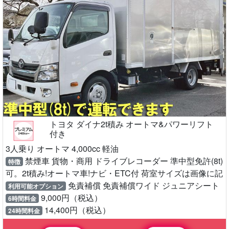
トヨタ ダイナ2t積み オートマ&パワーリフト
付き
3人乗り オートマ 4,000cc 軽油
禁煙車 貨物・商用 ドライブレコーダー 準中型免許(8t)
特徴
可。2t積み!オートマ車!ナビ・ETC付 荷室サイズは画像に記
免責補償 免責補償ワイド ジュニアシート
利用可能オプション
9,000円（税込）
6時間料金
14,400円（税込）
24時間料金