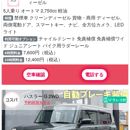
ィーゼル
5人乗り オートマ 2,750cc 軽油
禁煙車 クリーンディーゼル 貨物・商用 ディーゼル、
特徴
両側電動ドア、スマートキー、ナビ、全方位カメラ、LED
ライト
チャイルドシート 免責補償 免責補償ワイ
利用可能オプション
ド ジュニアシート バイク用ラダーレール
7,600円（税込）
6時間料金
12,400円（税込）
24時間料金
空車確認
電話する
ハスラー G 2WD
ドラレコ付
予約状況を見る