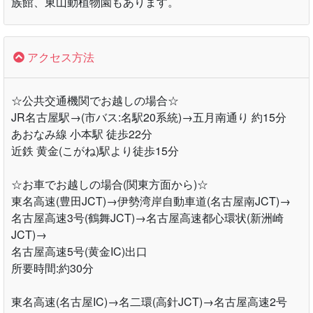
族館、東山動植物園もあります。
アクセス方法
☆公共交通機関でお越しの場合☆
JR名古屋駅→(市バス:名駅20系統)→五月南通り 約15分
あおなみ線 小本駅 徒歩22分
近鉄 黄金(こがね)駅より徒歩15分
☆お車でお越しの場合(関東方面から)☆
東名高速(豊田JCT)→伊勢湾岸自動車道(名古屋南JCT)→
名古屋高速3号(鶴舞JCT)→名古屋高速都心環状(新洲崎
JCT)→
名古屋高速5号(黄金IC)出口
所要時間:約30分
東名高速(名古屋IC)→名二環(高針JCT)→名古屋高速2号