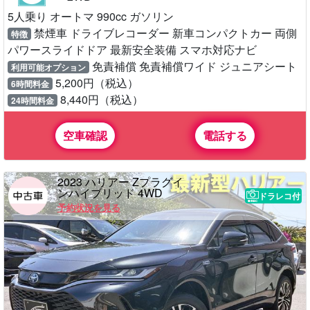
5人乗り オートマ 990cc ガソリン
禁煙車 ドライブレコーダー 新車コンパクトカー 両側
特徴
パワースライドドア 最新安全装備 スマホ対応ナビ
免責補償 免責補償ワイド ジュニアシート
利用可能オプション
5,200円（税込）
6時間料金
8,440円（税込）
24時間料金
空車確認
電話する
2023 ハリアー Zプラグイ
ンハイブリッド 4WD
ドラレコ付
予約状況を見る