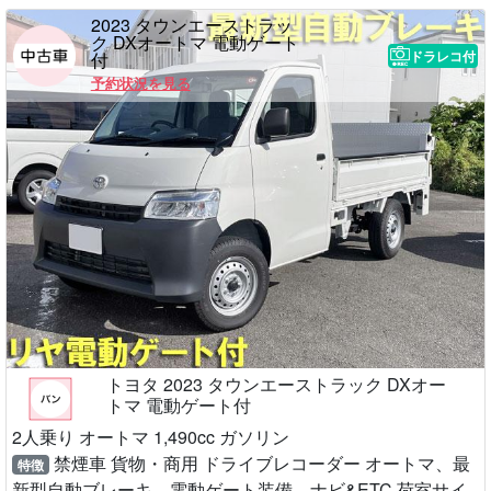
2023 タウンエーストラッ
ク DXオートマ 電動ゲート
ドラレコ付
付
予約状況を見る
トヨタ 2023 タウンエーストラック DXオー
トマ 電動ゲート付
2人乗り オートマ 1,490cc ガソリン
禁煙車 貨物・商用 ドライブレコーダー オートマ、最
特徴
新型自動ブレーキ、電動ゲート装備、ナビ&ETC 荷室サイ