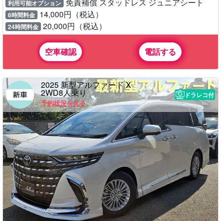
免責補償 スタッドレス ジュニアシート
利用可能オプション
14,000円（税込）
6時間料金
20,000円（税込）
24時間料金
空車確認
電話する
2025 新型アルファード X
2WD8人乗り
ドラレコ付
予約状況を見る