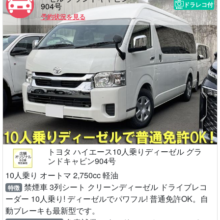
ドラレコ付
904号
予約状況を見る
トヨタ ハイエース10人乗りディーゼル グラ
ンドキャビン904号
10人乗り オートマ 2,750cc 軽油
禁煙車 3列シート クリーンディーゼル ドライブレコ
特徴
ーダー 10人乗り! ディーゼルでパワフル! 普通免許OK。自
動ブレーキも最新型です。