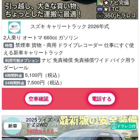
スズキ キャリートラック 2026年式
2人乗り オートマ 660cc ガソリン
禁煙車 貨物・商用 ドライブレコーダー 仕事にすぐ使
特徴
える新車キャリートラック
ナビ 免責補償 免責補償ワイド バイク用ラ
利用可能オプション
ダーレール
5,100円（税込）
6時間料金
7,500円（税込）
24時間料金
空車確認
電話する
2025ライズ・ハイブリッ
ド Z 2WD
ドラレコ付
予約状況を見る