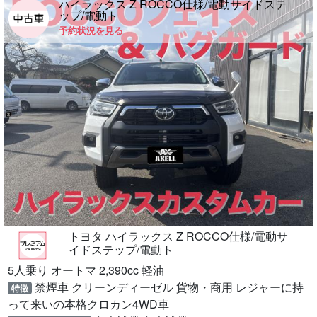
ハイラックス Z ROCCO仕様/電動サイドステ
ップ/電動ト
予約状況を見る
トヨタ ハイラックス Z ROCCO仕様/電動サ
イドステップ/電動ト
5人乗り オートマ 2,390cc 軽油
禁煙車 クリーンディーゼル 貨物・商用 レジャーに持
特徴
って来いの本格クロカン4WD車