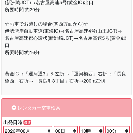
(新洲崎JCT)→名古屋高速5号(黄金IC)出口
所要時間:約20分
☆お車でお越しの場合(関西方面から)☆
伊勢湾岸自動車道(東海IC)→名古屋高速4号(山王JCT)→
名古屋高速都心環状(新洲崎JCT)→名古屋高速5号(黄金)出
口
所要時間:約16分
黄金IC→「運河通3」を左折→「運河橋西」右折→「長良
橋西」右折→「長良町3丁目」右折→200m左側
レンタカー空車検索
出発日時
必須