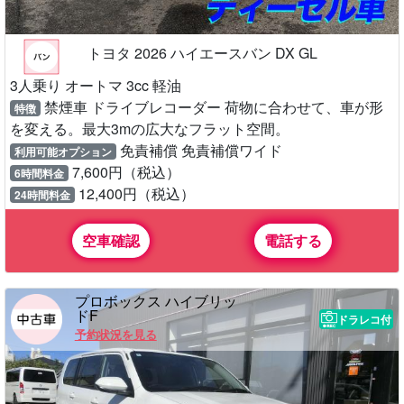
トヨタ 2026 ハイエースバン DX GL
3人乗り オートマ 3cc 軽油
禁煙車 ドライブレコーダー 荷物に合わせて、車が形
特徴
を変える。最大3mの広大なフラット空間。
免責補償 免責補償ワイド
利用可能オプション
7,600円（税込）
6時間料金
12,400円（税込）
24時間料金
空車確認
電話する
プロボックス ハイブリッ
ドF
ドラレコ付
予約状況を見る