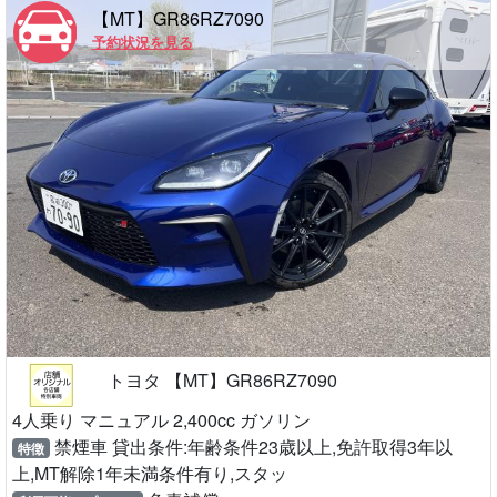
【MT】GR86RZ7090
予約状況を見る
トヨタ 【MT】GR86RZ7090
4人乗り マニュアル 2,400cc ガソリン
禁煙車 貸出条件:年齢条件23歳以上,免許取得3年以
特徴
上,MT解除1年未満条件有り,スタッ